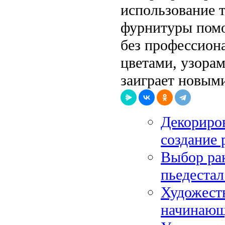
использование 
фурнитуры помо
без профессион
цветами, узора
заиграет новым
Декориров
создание 
Выбор рак
пьедестал
Художеств
начинающ