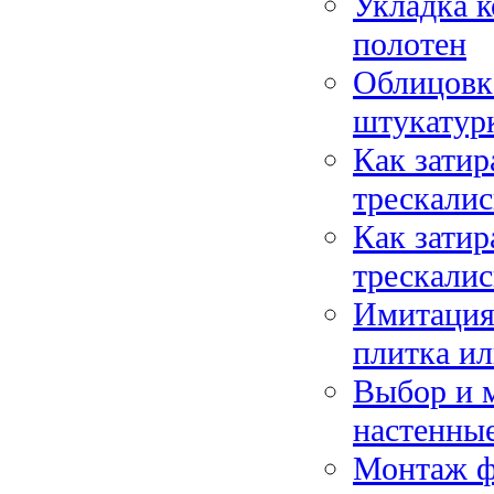
Укладка к
полотен
Облицовка
штукатур
Как затир
трескалис
Как затир
трескалис
Имитация 
плитка и
Выбор и м
настенные
Монтаж фа