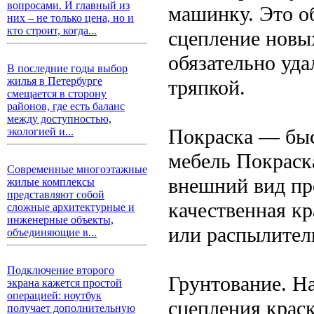
вопросами. И главный из
машинку. Это о
них – не только цена, но и
кто строит, когда...
сцепление новы
обязательно уд
В последние годы выбор
жилья в Петербурге
тряпкой.
смещается в сторону
районов, где есть баланс
между доступностью,
Покраска — быс
экологией и...
мебель Покраск
Современные многоэтажные
внешний вид пр
жилые комплексы
представляют собой
качественная кр
сложные архитектурные и
инженерные объекты,
или распылител
объединяющие в...
Подключение второго
Грунтование. Н
экрана кажется простой
операцией: ноутбук
сцепления крас
получает дополнительную