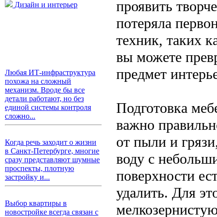
проявить творч
Дизайн и интерьер
потеряла перво
техник, таких к
вы можете прев
предмет интерье
Любая ИТ-инфраструктура
похожа на сложный
механизм. Вроде бы все
детали работают, но без
Подготовка меб
единой системы контроля
сложно...
важно правильно
от пыли и грязи
Когда речь заходит о жизни
в Санкт-Петербурге, многие
воду с небольши
сразу представляют шумные
проспекты, плотную
поверхности ест
застройку и...
удалить. Для э
Выбор квартиры в
мелкозернисту
новостройке всегда связан с