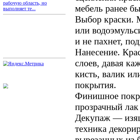
рабочую область, но
мебель ранее б
выполняет те...
Выбор краски. 
или водоэмульс
и не пахнет, по
Нанесение. Крас
слоев, давая к
кисть, валик ил
покрытия.
Финишное покры
прозрачный лак 
Декупаж — изя
техника декори
вырезанных из 