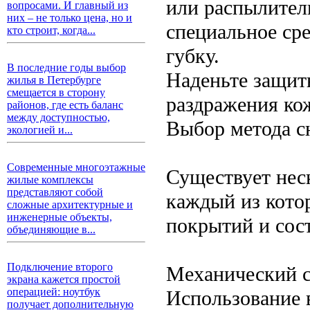
или распылител
вопросами. И главный из
них – не только цена, но и
специальное сре
кто строит, когда...
губку.
В последние годы выбор
Наденьте защит
жилья в Петербурге
смещается в сторону
раздражения ко
районов, где есть баланс
между доступностью,
Выбор метода с
экологией и...
Современные многоэтажные
Существует неск
жилые комплексы
представляют собой
каждый из кото
сложные архитектурные и
инженерные объекты,
покрытий и сост
объединяющие в...
Подключение второго
Механический с
экрана кажется простой
операцией: ноутбук
Использование 
получает дополнительную