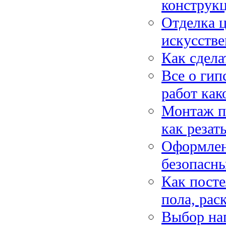
конструкц
Отделка 
искусстве
Как сдела
Все о гип
работ как
Монтаж по
как резат
Оформлен
безопасны
Как посте
пола, рас
Выбор нап