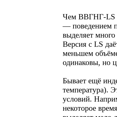
Чем ВВГНГ-LS о
— поведением п
выделяет много 
Версия с LS даё
меньшем объёме
одинаковы, но ц
Бывает ещё инде
температура). 
условий. Напри
некоторое врем