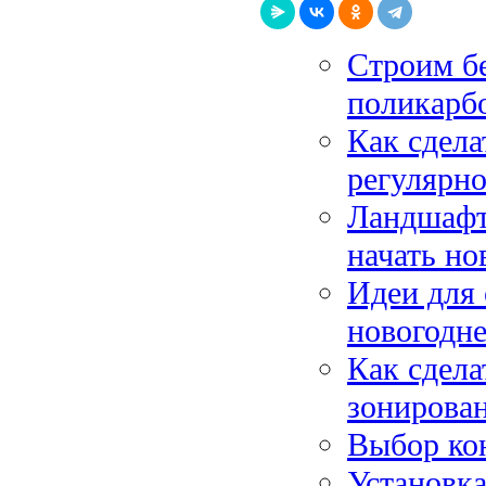
Строим бе
поликарб
Как сдела
регулярно
Ландшафтн
начать но
Идеи для
новогодне
Как сдела
зонирова
Выбор кон
Установка