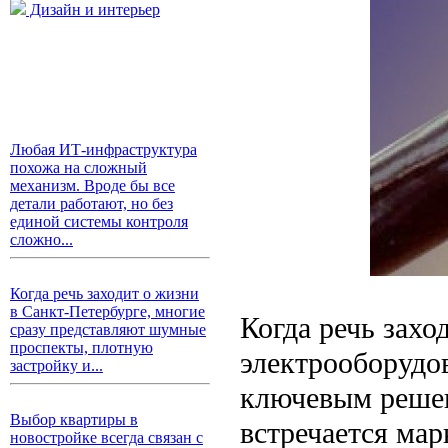
Дизайн и интерьер
Любая ИТ-инфраструктура
похожа на сложный
механизм. Вроде бы все
детали работают, но без
единой системы контроля
сложно...
Когда речь заходит о жизни
в Санкт-Петербурге, многие
Когда речь захо
сразу представляют шумные
проспекты, плотную
электрооборудо
застройку и...
ключевым решен
Выбор квартиры в
встречается ма
новостройке всегда связан с