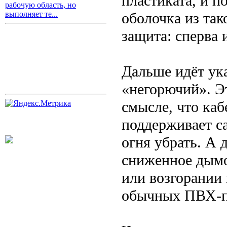
пластиката, и п
рабочую область, но
оболочка из так
выполняет те...
защита: сперва 
Дальше идёт ук
«негорючий». Эт
смысле, что каб
поддерживает са
огня убрать. А 
сниженное дымо-
или возгорании 
обычных ПВХ-п