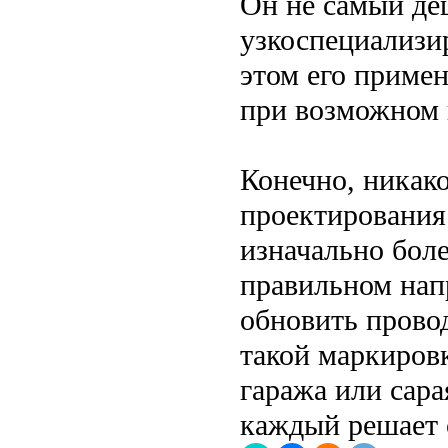
Он не самый деш
узкоспециализи
этом его приме
при возможном 
Конечно, никако
проектирования
изначально боле
правильном напр
обновить провод
такой маркировк
гаража или сар
каждый решает 