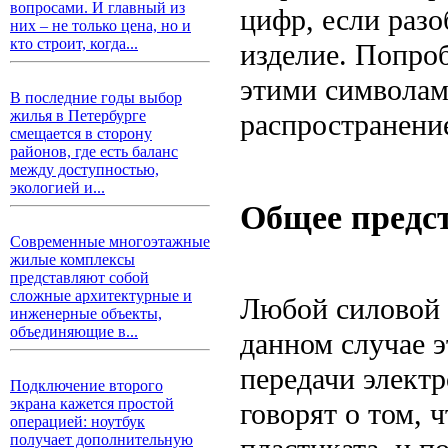
вопросами. И главный из
цифр, если раз
них – не только цена, но и
кто строит, когда...
изделие. Попроб
этими символам
В последние годы выбор
жилья в Петербурге
распространени
смещается в сторону
районов, где есть баланс
между доступностью,
экологией и...
Общее предс
Современные многоэтажные
жилые комплексы
представляют собой
сложные архитектурные и
Любой силовой 
инженерные объекты,
объединяющие в...
данном случае 
передачи элект
Подключение второго
экрана кажется простой
говорят о том,
операцией: ноутбук
получает дополнительную