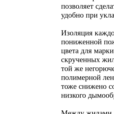
позволяет сдела
удобно при укла
Изоляция кажд
пониженной пож
цвета для марки
скрученных жил
той же негорюч
полимерной лен
тоже снижено со
низкого дымооб
Между жилами м