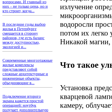
вопросами. И главный из
излучение опре
них – не только цена, но и
кто строит, когда...
микроорганизмы
водоросли прос
В последние годы выбор
жилья в Петербурге
потом их легко 
смещается в сторону
районов, где есть баланс
Никакой магии, 
между доступностью,
экологией и...
Современные многоэтажные
Что такое ул
жилые комплексы
представляют собой
сложные архитектурные и
инженерные объекты,
объединяющие в...
Установка пред
кварцевой лампо
Подключение второго
экрана кажется простой
камеру, облучае
операцией: ноутбук
получает дополнительную