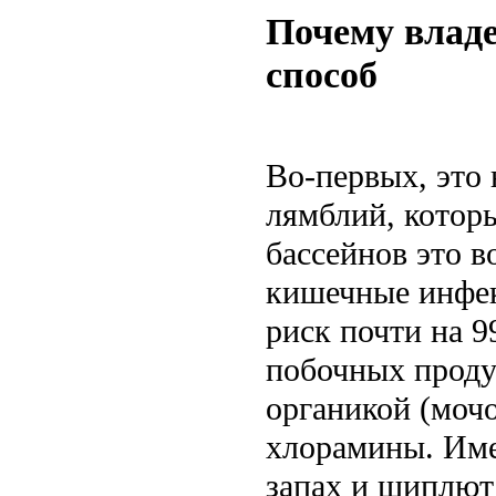
Почему влад
способ
Во-первых, это
лямблий, которы
бассейнов это в
кишечные инфек
риск почти на 
побочных продук
органикой (мочо
хлорамины. Име
запах и щиплют