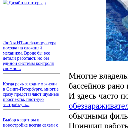
Дизайн и интерьер
Любая ИТ-инфраструктура
похожа на сложный
механизм. Вроде бы все
детали работают, но без
единой системы контроля
сложно...
Многие владель
бассейнов рано 
Когда речь заходит о жизни
в Санкт-Петербурге, многие
И здесь часто п
сразу представляют шумные
проспекты, плотную
обеззараживател
застройку и...
обычными фильт
Выбор квартиры в
Принцип работы
новостройке всегда связан с