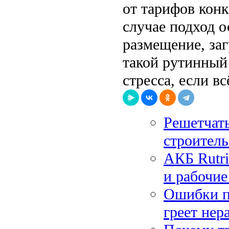
от тарифов кон
случае подход о
размещение, заг
такой рутинный
стресса, если вс
Решетчаты
строител
АКБ Rutri
и рабочи
Ошибки п
греет нер