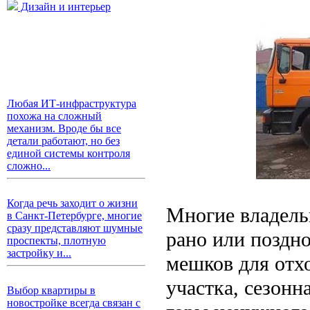
Дизайн и интерьер
Любая ИТ-инфраструктура
похожа на сложный
механизм. Вроде бы все
детали работают, но без
единой системы контроля
сложно...
Когда речь заходит о жизни
Многие владель
в Санкт-Петербурге, многие
сразу представляют шумные
рано или поздно
проспекты, плотную
застройку и...
мешков для отхо
участка, сезонн
Выбор квартиры в
новостройке всегда связан с