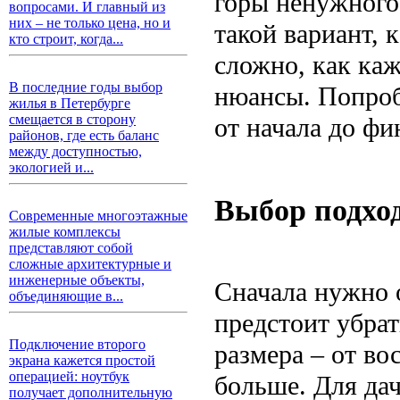
горы ненужного
вопросами. И главный из
них – не только цена, но и
такой вариант, 
кто строит, когда...
сложно, как каж
В последние годы выбор
нюансы. Попробу
жилья в Петербурге
смещается в сторону
от начала до фи
районов, где есть баланс
между доступностью,
экологией и...
Выбор подход
Современные многоэтажные
жилые комплексы
представляют собой
сложные архитектурные и
инженерные объекты,
Сначала нужно 
объединяющие в...
предстоит убра
Подключение второго
размера – от во
экрана кажется простой
операцией: ноутбук
больше. Для дач
получает дополнительную