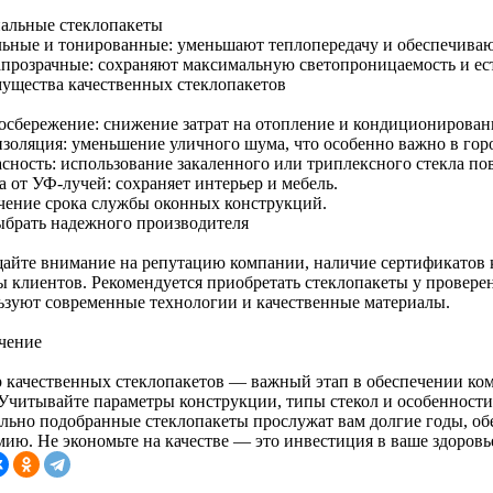
альные стеклопакеты
льные и тонированные: уменьшают теплопередачу и обеспечива
апрозрачные: сохраняют максимальную светопроницаемость и ес
ущества качественных стеклопакетов
осбережение: снижение затрат на отопление и кондиционировани
изоляция: уменьшение уличного шума, что особенно важно в гор
асность: использование закаленного или триплексного стекла п
 от УФ-лучей: сохраняет интерьер и мебель.
чение срока службы оконных конструкций.
ыбрать надежного производителя
айте внимание на репутацию компании, наличие сертификатов ка
ы клиентов. Рекомендуется приобретать стеклопакеты у провере
ьзуют современные технологии и качественные материалы.
чение
 качественных стеклопакетов — важный этап в обеспечении ко
 Учитывайте параметры конструкции, типы стекол и особенност
льно подобранные стеклопакеты прослужат вам долгие годы, обе
мию. Не экономьте на качестве — это инвестиция в ваше здоровь