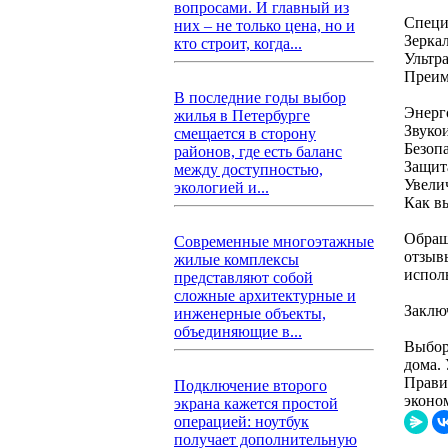
вопросами. И главный из
Специ
них – не только цена, но и
Зерка
кто строит, когда...
Ультр
Преим
В последние годы выбор
Энерг
жилья в Петербурге
Звуко
смещается в сторону
Безоп
районов, где есть баланс
Защита
между доступностью,
Увели
экологией и...
Как в
Обращ
Современные многоэтажные
отзыв
жилые комплексы
испол
представляют собой
сложные архитектурные и
Заклю
инженерные объекты,
объединяющие в...
Выбор
дома.
Прави
Подключение второго
эконо
экрана кажется простой
операцией: ноутбук
получает дополнительную