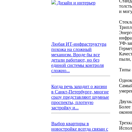
Станд
Дизайн и интерьер
толст
и мог
Стекл
Трипл
Энерг
инфра
УФ-за
Любая ИТ-инфраструктура
Герме
похожа на сложный
Качес
механизм. Вроде бы все
пыли,
детали работают, но без
единой системы контроля
Типы 
сложно...
Однок
Самый
Когда речь заходит о жизни
умере
в Санкт-Петербурге, многие
сразу представляют шумные
Двухк
проспекты, плотную
Более
застройку и...
оконн
Трехк
Выбор квартиры в
Испол
новостройке всегда связан с