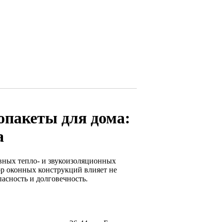
опакеты для дома:
а
вных тепло- и звукоизоляционных
р оконных конструкций влияет не
пасность и долговечность.