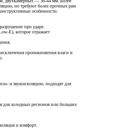
м, двухкамерных — 36-44 мм. Более
ляцию, но требуют более прочных рам
конструктивные особенности.
разрушение при ударе.
ow-E), которое отражает
ения.
 исключения проникновения влаги и
и.
ло- и звукоизоляцию, подходят для
ся для холодных регионов или больших
золяция и комфорт.