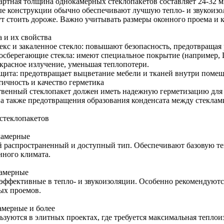
артная толщина однокамерных стеклопакетов составляет 24-32 м
ые конструкции обычно обеспечивают лучшую тепло- и звукоизо
ут стоить дороже. Важно учитывать размеры оконного проема и 
а и их свойства
екс и закаленное стекло: повышают безопасность, предотвращая 
осберегающие стекла: имеют специальное покрытие (например, L
красное излучение, уменьшая теплопотери.
щита: предотвращает выцветание мебели и тканей внутри помещ
тичность и качество герметика
твенный стеклопакет должен иметь надежную герметизацию для
 а также предотвращения образования конденсата между стеклам
стеклопакетов
амерные
 распространенный и доступный тип. Обеспечивают базовую теп
нного климата.
амерные
 эффективные в тепло- и звукоизоляции. Особенно рекомендуют
ых проемов.
амерные и более
ьзуются в элитных проектах, где требуется максимальная теплои