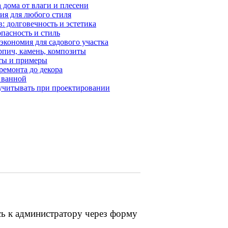
 дома от влаги и плесени
ия для любого стиля
 долговечность и эстетика
опасность и стиль
экономия для садового участка
пич, камень, композиты
еты и примеры
ремонта до декора
 ванной
 учитывать при проектировании
сь к администратору через форму