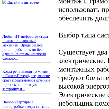
монтаж и грамо
Дизайн и интерьер
использовать пр
обеспечить дол
Выбор типа сис
Любая ИТ-инфраструктура
похожа на сложный
механизм. Вроде бы все
детали работают, но без
Существует два
единой системы контроля
сложно...
электрические.
монтажных рабо
Когда речь заходит о жизни
требуют больше
в Санкт-Петербурге, многие
сразу представляют шумные
высокой энерго
проспекты, плотную
застройку и...
Электрические 
небольших поме
Выбор квартиры в
новостройке всегда связан с