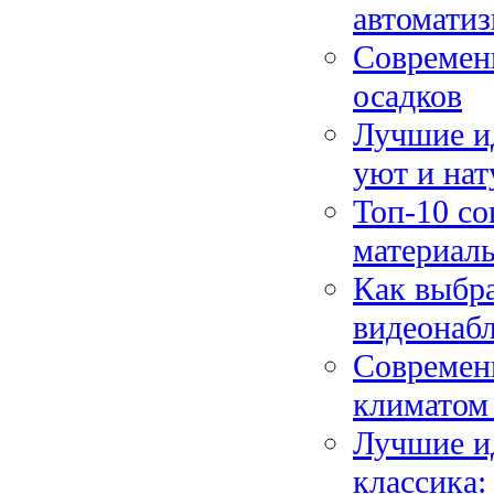
автомати
Современн
осадков
Лучшие ид
уют и нат
Топ-10 со
материал
Как выбра
видеонаб
Современ
климатом
Лучшие ид
классика: