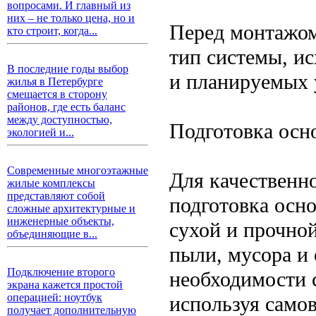
вопросами. И главный из
них – не только цена, но и
Перед монтажом
кто строит, когда...
тип системы, и
В последние годы выбор
и планируемых 
жилья в Петербурге
смещается в сторону
районов, где есть баланс
между доступностью,
Подготовка осн
экологией и...
Современные многоэтажные
Для качественн
жилые комплексы
представляют собой
подготовка осн
сложные архитектурные и
инженерные объекты,
сухой и прочной
объединяющие в...
пыли, мусора и
Подключение второго
необходимости 
экрана кажется простой
операцией: ноутбук
используя само
получает дополнительную