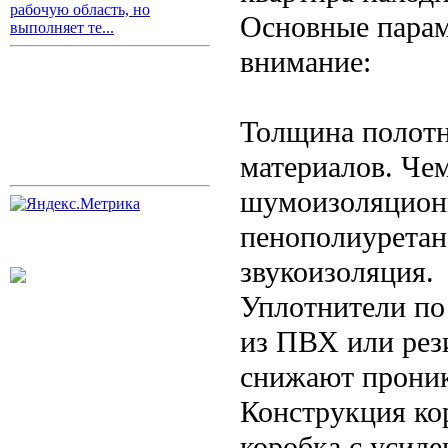
рабочую область, но
Основные парам
выполняет те...
внимание:
Толщина полотн
материалов. Че
шумоизоляционн
пенополиуретан,
звукоизоляция.
Уплотнители по
из ПВХ или рез
снижают прони
Конструкция ко
коробка с усил