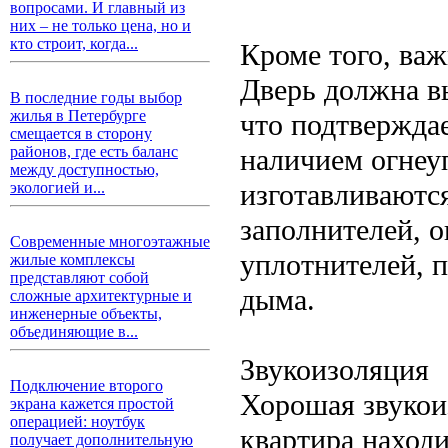
вопросами. И главный из
них – не только цена, но и
кто строит, когда...
Кроме того, ва
Дверь должна в
В последние годы выбор
жилья в Петербурге
что подтвержда
смещается в сторону
наличием огнеу
районов, где есть баланс
между доступностью,
изготавливаютс
экологией и...
заполнителей, 
Современные многоэтажные
уплотнителей, 
жилые комплексы
представляют собой
дыма.
сложные архитектурные и
инженерные объекты,
объединяющие в...
Звукоизоляция
Подключение второго
Хорошая звукои
экрана кажется простой
операцией: ноутбук
квартира наход
получает дополнительную