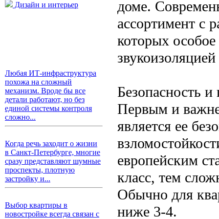
доме. Современ
Дизайн и интерьер
ассортимент с 
которых особое
звукоизоляцией
Любая ИТ-инфраструктура
похожа на сложный
Безопасность и
механизм. Вроде бы все
детали работают, но без
Первым и важне
единой системы контроля
сложно...
является ее без
взломостойкост
Когда речь заходит о жизни
в Санкт-Петербурге, многие
европейским ст
сразу представляют шумные
проспекты, плотную
класс, тем сло
застройку и...
Обычно для ква
Выбор квартиры в
ниже 3-4.
новостройке всегда связан с