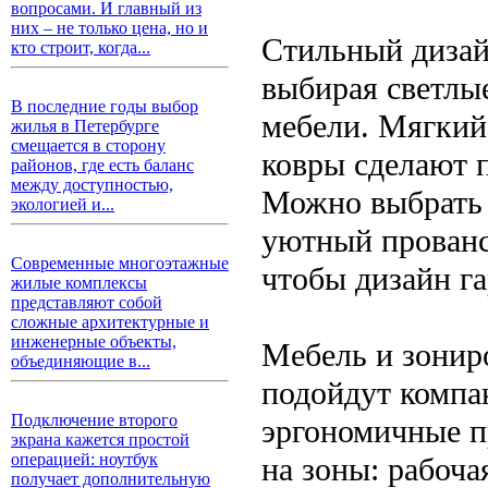
вопросами. И главный из
них – не только цена, но и
Стильный дизай
кто строит, когда...
выбирая светлые
В последние годы выбор
мебели. Мягкий
жилья в Петербурге
смещается в сторону
ковры сделают 
районов, где есть баланс
между доступностью,
Можно выбрать 
экологией и...
уютный прованс
Современные многоэтажные
чтобы дизайн г
жилые комплексы
представляют собой
сложные архитектурные и
инженерные объекты,
Мебель и зонир
объединяющие в...
подойдут компа
Подключение второго
эргономичные п
экрана кажется простой
операцией: ноутбук
на зоны: рабоча
получает дополнительную