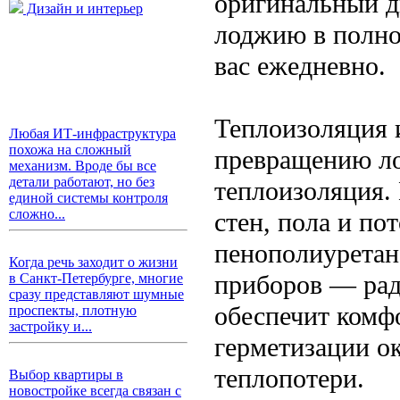
оригинальный д
Дизайн и интерьер
лоджию в полно
вас ежедневно.
Теплоизоляция 
Любая ИТ-инфраструктура
похожа на сложный
превращению ло
механизм. Вроде бы все
детали работают, но без
теплоизоляция.
единой системы контроля
сложно...
стен, пола и по
пенополиуретан
Когда речь заходит о жизни
приборов — рад
в Санкт-Петербурге, многие
сразу представляют шумные
обеспечит комфо
проспекты, плотную
застройку и...
герметизации о
теплопотери.
Выбор квартиры в
новостройке всегда связан с