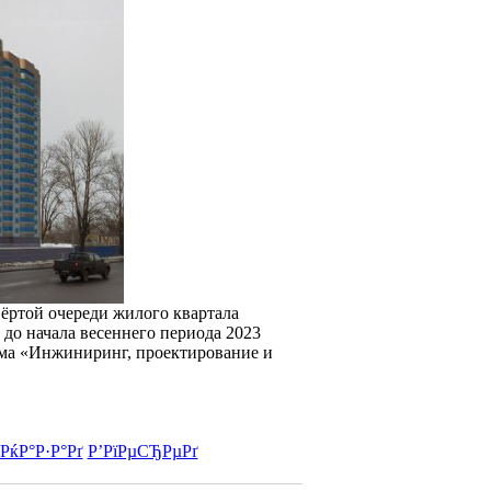
вёртой очереди жилого квартала
 до начала весеннего периода 2023
рма «Инжиниринг, проектирование и
РќР°Р·Р°Рґ
Р’РїРµСЂРµРґ