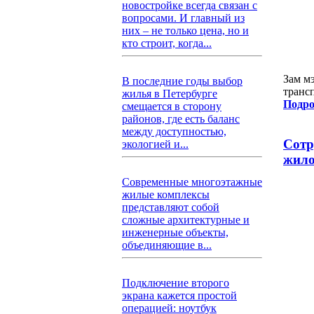
новостройке всегда связан с
вопросами. И главный из
них – не только цена, но и
кто строит, когда...
Зам мэ
В последние годы выбор
транс
жилья в Петербурге
Подро
смещается в сторону
районов, где есть баланс
между доступностью,
Сотр
экологией и...
жило
Современные многоэтажные
жилые комплексы
представляют собой
сложные архитектурные и
инженерные объекты,
объединяющие в...
Подключение второго
экрана кажется простой
операцией: ноутбук