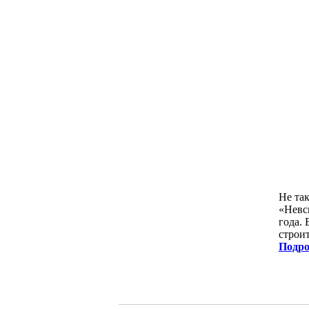
Не та
«Невск
года.
строит
Подро