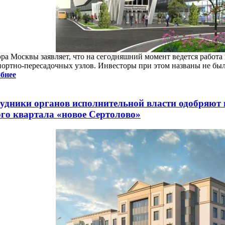
ра Москвы заявляет, что на сегодняшний момент ведется работа 
портно-пересадочных узлов. Инвесторы при этом названы не был
бнее
удники органов исполнительной власти одобряют в
го квартала «новое Сертолово»