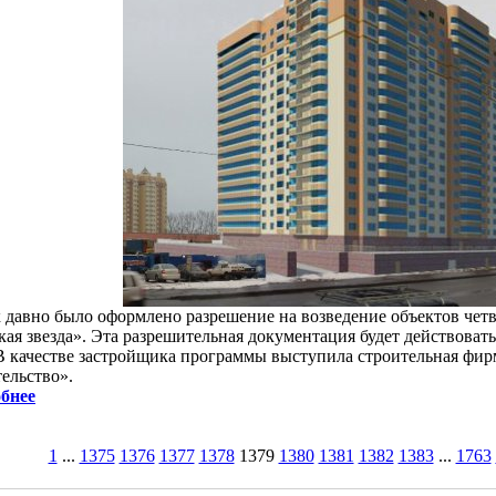
к давно было оформлено разрешение на возведение объектов чет
ая звезда». Эта разрешительная документация будет действовать
 В качестве застройщика программы выступила строительная фи
ельство».
бнее
1
...
1375
1376
1377
1378
1379
1380
1381
1382
1383
...
1763