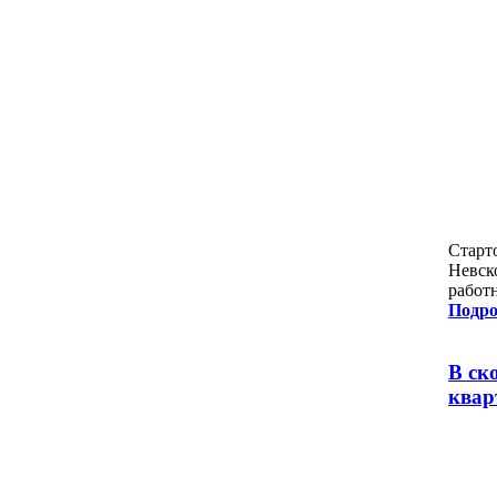
Старт
Невск
работ
Подро
В ск
квар