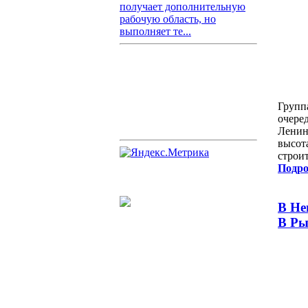
получает дополнительную
рабочую область, но
выполняет те...
Групп
очере
Ленин
высот
строит
Подро
В Не
В Ры