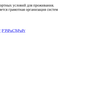
фортных условий для проживания.
ется грамотная организация систем
ґ
Р’РїРµСЂРµРґ