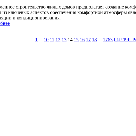
менное строительство жилых домов предполагает создание ком
 из ключевых аспектов обеспечения комфортной атмосферы явля
ляции и кондиционирования.
бнее
1
...
10
11
12
13
14
15
16
17
18
...
1763
РќР°Р·Р°Р