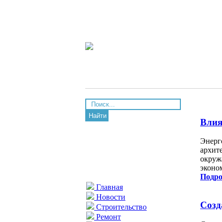
Найти
Влия
Энерг
архит
окруж
эконо
Подро
Главная
Новости
Созд
Строительство
Ремонт