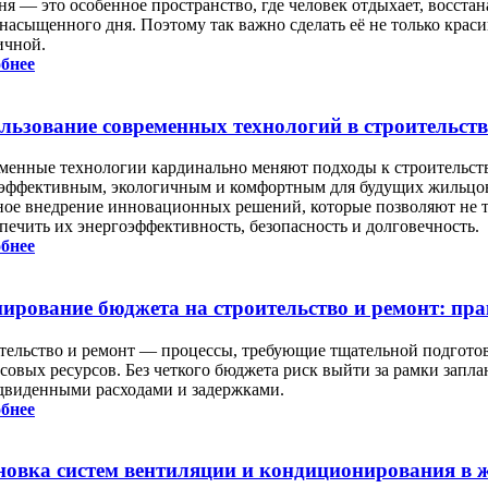
ня — это особенное пространство, где человек отдыхает, восста
 насыщенного дня. Поэтому так важно сделать её не только крас
ичной.
бнее
льзование современных технологий в строительств
менные технологии кардинально меняют подходы к строительств
 эффективным, экологичным и комфортным для будущих жильцов
ное внедрение инновационных решений, которые позволяют не то
печить их энергоэффективность, безопасность и долговечность.
бнее
ирование бюджета на строительство и ремонт: пра
тельство и ремонт — процессы, требующие тщательной подгото
совых ресурсов. Без четкого бюджета риск выйти за рамки запла
двиденными расходами и задержками.
бнее
новка систем вентиляции и кондиционирования в