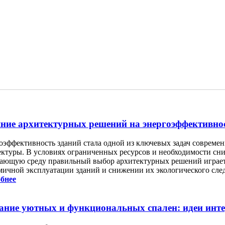
ние архитектурных решений на энергоэффективно
оэффективность зданий стала одной из ключевых задач современ
ектуры. В условиях ограниченных ресурсов и необходимости сни
ающую среду правильный выбор архитектурных решений играе
мичной эксплуатации зданий и снижении их экологического след
бнее
ание уютных и функциональных спален: идеи инт