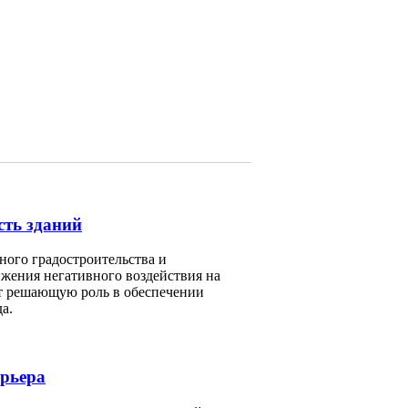
сть зданий
ного градостроительства и
жения негативного воздействия на
т решающую роль в обеспечении
а.
ерьера