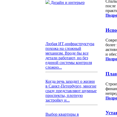
Спаль
Дизайн и интерьер
после
практ
Подро
Испо
Совре
Любая ИТ-инфраструктура
более
похожа на сложный
актив
механизм. Вроде бы все
и обес
детали работают, но без
Подро
единой системы контроля
сложно...
План
Когда речь заходит о жизни
Строи
в Санкт-Петербурге, многие
финан
сразу представляют шумные
непре
проспекты, плотную
Подро
застройку и...
Уста
Выбор квартиры в