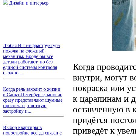
Дизайн и интерьер
Любая ИТ-инфраструктура
похожа на сложный
механизм. Вроде бы все
детали работают, но без
Когда проводитс
единой системы контроля
сложно...
внутри, могут в
покраска или у
Когда речь заходит о жизни
в Санкт-Петербурге, многие
к царапинам и 
сразу представляют шумные
проспекты, плотную
оставленную в к
застройку и...
придётся посто
Выбор квартиры в
приведёт к уве
новостройке всегда связан с