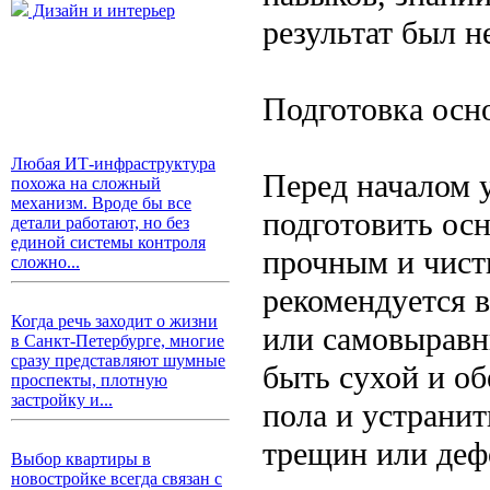
Дизайн и интерьер
результат был н
Подготовка осн
Любая ИТ-инфраструктура
Перед началом 
похожа на сложный
механизм. Вроде бы все
подготовить ос
детали работают, но без
единой системы контроля
прочным и чист
сложно...
рекомендуется 
Когда речь заходит о жизни
или самовыравн
в Санкт-Петербурге, многие
сразу представляют шумные
быть сухой и о
проспекты, плотную
застройку и...
пола и устранит
трещин или деф
Выбор квартиры в
новостройке всегда связан с