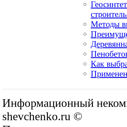
Геосинтет
строитель
Методы в
Преимуще
Деревянна
Пенобетон
Как выбр
Применен
Информационный некомм
shevchenko.ru ©