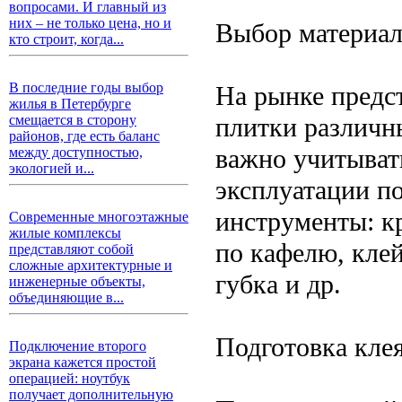
вопросами. И главный из
них – не только цена, но и
Выбор материал
кто строит, когда...
В последние годы выбор
На рынке предс
жилья в Петербурге
плитки различны
смещается в сторону
районов, где есть баланс
важно учитывать
между доступностью,
экологией и...
эксплуатации п
инструменты: кр
Современные многоэтажные
жилые комплексы
по кафелю, клей
представляют собой
сложные архитектурные и
губка и др.
инженерные объекты,
объединяющие в...
Подготовка клея
Подключение второго
экрана кажется простой
операцией: ноутбук
получает дополнительную