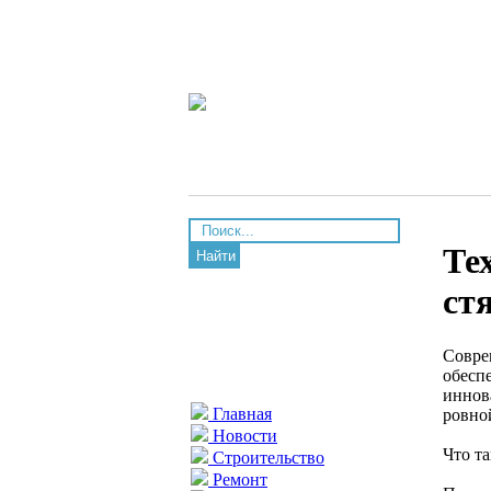
Те
Найти
ст
Совре
обесп
иннов
Главная
ровно
Новости
Что та
Строительство
Ремонт