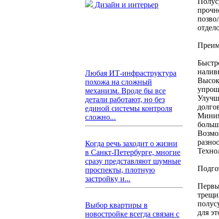
Полус
Дизайн и интерьер
прочн
позво
отдел
Преим
Быстр
наливн
Любая ИТ-инфраструктура
Высок
похожа на сложный
упрощ
механизм. Вроде бы все
Улучш
детали работают, но без
долго
единой системы контроля
Миним
сложно...
больш
Возмо
разно
Когда речь заходит о жизни
Техно
в Санкт-Петербурге, многие
сразу представляют шумные
Подго
проспекты, плотную
застройку и...
Первы
трещи
полус
Выбор квартиры в
для э
новостройке всегда связан с