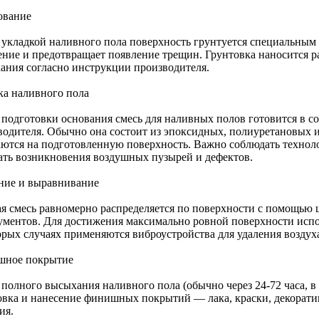
ование
 укладкой наливного пола поверхность грунтуется специальным
ение и предотвращает появление трещин. Грунтовка наносится р
ания согласно инструкции производителя.
ка наливного пола
 подготовки основания смесь для наливных полов готовится в с
водителя. Обычно она состоит из эпоксидных, полиуретановых 
аются на подготовленную поверхность. Важно соблюдать технол
ать возникновения воздушных пузырей и дефектов.
ние и выравнивание
ая смесь равномерно распределяется по поверхности с помощью 
ументов. Для достижения максимально ровной поверхности испо
орых случаях применяются виброустройства для удаления воздух
ное покрытие
 полного высыхания наливного пола (обычно через 24-72 часа, в
вка и нанесение финишных покрытий — лака, краски, декоратив
ия.