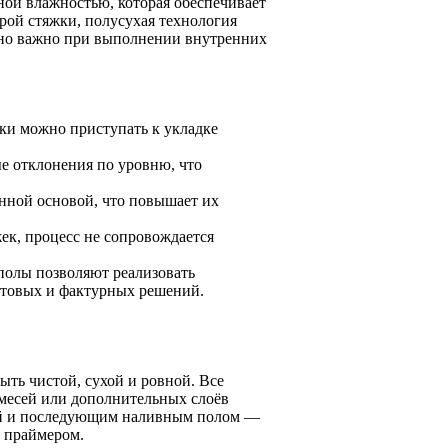
ной влажностью, которая обеспечивает
рой стяжки, полусухая технология
енно важно при выполнении внутренних
ки можно приступать к укладке
е отклонения по уровню, что
нной основой, что повышает их
ек, процесс не сопровождается
полы позволяют реализовать
етовых и фактурных решений.
ыть чистой, сухой и ровной. Все
месей или дополнительных слоёв
ой и последующим наливным полом —
ь праймером.