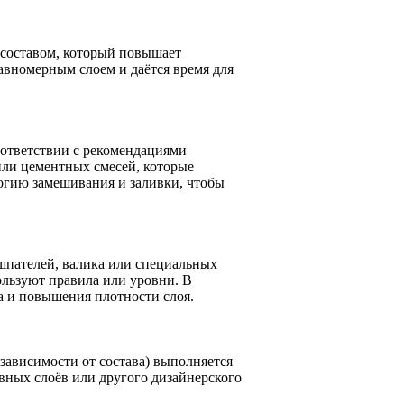
 составом, который повышает
авномерным слоем и даётся время для
оответствии с рекомендациями
или цементных смесей, которые
огию замешивания и заливки, чтобы
шпателей, валика или специальных
льзуют правила или уровни. В
а и повышения плотности слоя.
 зависимости от состава) выполняется
ных слоёв или другого дизайнерского