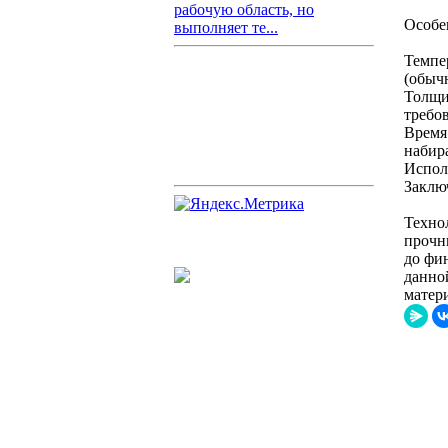
рабочую область, но
Особе
выполняет те...
Темпе
(обыч
Толщи
требо
Время
набир
Испол
Заклю
Техно
прочн
до фи
данно
матери