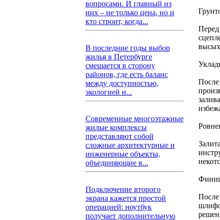
вопросами. И главный из
Грунт
них – не только цена, но и
кто строит, когда...
Перед
сцепл
высых
В последние годы выбор
жилья в Петербурге
Уклад
смещается в сторону
районов, где есть баланс
После
между доступностью,
произ
экологией и...
залив
избеж
Современные многоэтажные
Ровне
жилые комплексы
представляют собой
Залит
сложные архитектурные и
инстр
инженерные объекты,
некот
объединяющие в...
Финиш
Подключение второго
После
экрана кажется простой
шлифо
операцией: ноутбук
решен
получает дополнительную