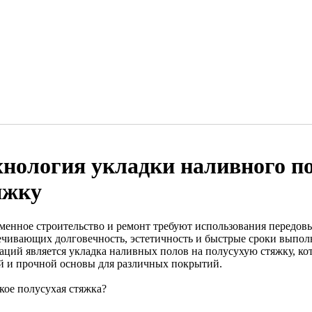
хнология укладки наливного п
яжку
менное строительство и ремонт требуют использования передовы
ечивающих долговечность, эстетичность и быстрые сроки выполн
аций является укладка наливных полов на полусухую стяжку, кот
й и прочной основы для различных покрытий.
кое полусухая стяжка?