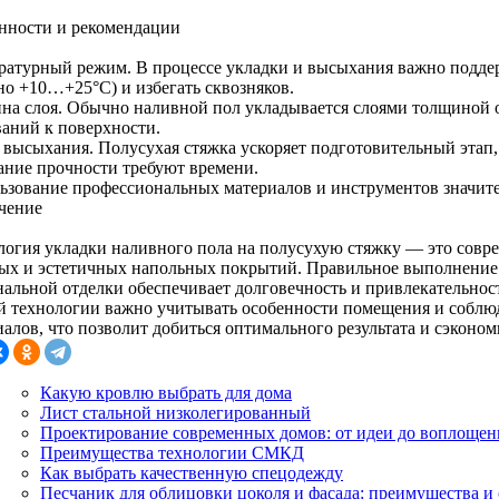
нности и рекомендации
ратурный режим. В процессе укладки и высыхания важно подде
но +10…+25°C) и избегать сквозняков.
на слоя. Обычно наливной пол укладывается слоями толщиной от
ваний к поверхности.
 высыхания. Полусухая стяжка ускоряет подготовительный этап,
ание прочности требуют времени.
ьзование профессиональных материалов и инструментов значител
чение
логия укладки наливного пола на полусухую стяжку — это совр
ых и эстетичных напольных покрытий. Правильное выполнение 
нальной отделки обеспечивает долговечность и привлекательнос
й технологии важно учитывать особенности помещения и соблю
алов, что позволит добиться оптимального результата и сэконом
Какую кровлю выбрать для дома
Лист стальной низколегированный
Проектирование современных домов: от идеи до воплощен
Преимущества технологии СМКД
Как выбрать качественную спецодежду
Песчаник для облицовки цоколя и фасада: преимущества и