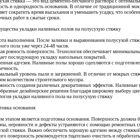
ухая стяжка — это вид цементно-песчаного раствора с оптималь
ость и однородность основания. В отличие от традиционной мок
ляет сократить время высыхания и уменьшить усадку, что особ
очных работ в сжатые сроки.
ущества укладки наливных полов на полусухую стяжку
ота выполнения. После заливки и выравнивания полусухой стяж
ого пола уже через 24-48 часов.
ая ровность поверхности. Технология обеспечивает минимальны
ает последующую укладку напольных покрытий.
енная адгезия. Наливные полы хорошо сцепляются с подготовле
вечность.
альный уровень пыли и загрязнений. В отличие от мокрых стяж
им количеством строительного мусора.
жность создания различных декоративных эффектов. Наливные 
образные дизайнерские решения благодаря широкому выбору цв
логия укладки наливного пола на полусухую стяжку
товка основания
м этапом является подготовка основания. Поверхность должна б
ны, неровности и дефекты устраняются с помощью ремонтных с
ухой стяжки. Важно обеспечить хорошую адгезию между стяжк
того поверхность рекомендуется тщательно очистить и обработат