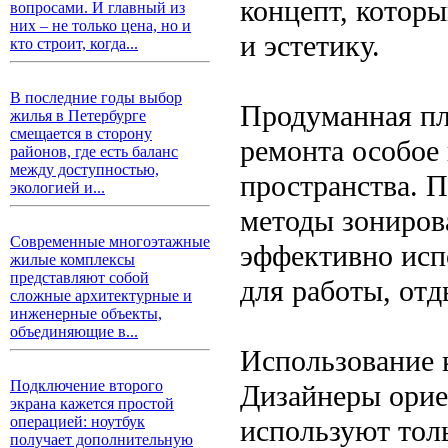
концепт, котор
вопросами. И главный из
них – не только цена, но и
и эстетику.
кто строит, когда...
В последние годы выбор
Продуманная пл
жилья в Петербурге
смещается в сторону
ремонта особое
районов, где есть баланс
между доступностью,
пространства. 
экологией и...
методы зониров
Современные многоэтажные
эффективно исп
жилые комплексы
представляют собой
для работы, отд
сложные архитектурные и
инженерные объекты,
объединяющие в...
Использование 
Подключение второго
Дизайнеры орие
экрана кажется простой
операцией: ноутбук
используют тол
получает дополнительную