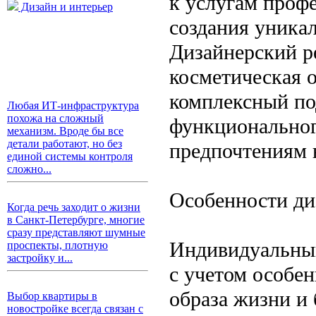
к услугам проф
Дизайн и интерьер
создания уникал
Дизайнерский р
косметическая о
комплексный по
Любая ИТ-инфраструктура
похожа на сложный
функциональног
механизм. Вроде бы все
детали работают, но без
предпочтениям 
единой системы контроля
сложно...
Особенности ди
Когда речь заходит о жизни
в Санкт-Петербурге, многие
сразу представляют шумные
Индивидуальный
проспекты, плотную
застройку и...
с учетом особен
образа жизни и
Выбор квартиры в
новостройке всегда связан с