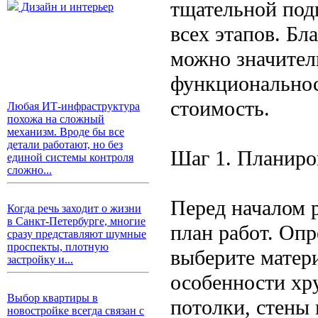
тщательной под
Дизайн и интерьер
всех этапов. Бл
можно значител
функциональнос
стоимость.
Любая ИТ-инфраструктура
похожа на сложный
механизм. Вроде бы все
детали работают, но без
Шаг 1. Планиро
единой системы контроля
сложно...
Перед началом 
Когда речь заходит о жизни
в Санкт-Петербурге, многие
план работ. Опр
сразу представляют шумные
проспекты, плотную
выберите матер
застройку и...
особенности хр
Выбор квартиры в
потолки, стены 
новостройке всегда связан с