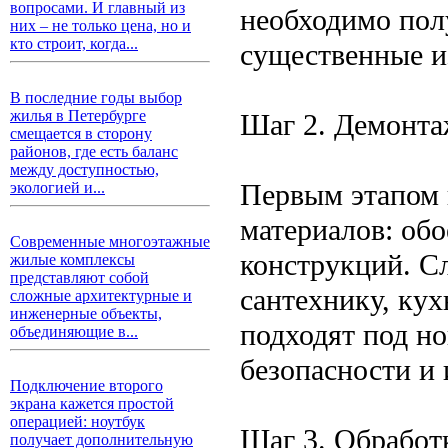
вопросами. И главный из
необходимо пол
них – не только цена, но и
кто строит, когда...
существенные и
В последние годы выбор
жилья в Петербурге
Шаг 2. Демонта
смещается в сторону
районов, где есть баланс
между доступностью,
Первым этапом 
экологией и...
материалов: обо
Современные многоэтажные
конструкций. С
жилые комплексы
представляют собой
сантехнику, кух
сложные архитектурные и
инженерные объекты,
подходят под н
объединяющие в...
безопасности и 
Подключение второго
экрана кажется простой
операцией: ноутбук
Шаг 3. Обработк
получает дополнительную