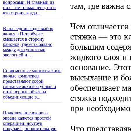
вопросами. И главный из
там, где важна 
них – не только цена, но и
кто строит, когда...
Чем отличается
В последние годы выбор
жилья в Петербурге
стяжка — это кл
смещается в сторону
большим содерж
районов, где есть баланс
между доступностью,
жидкого слоя и 
экологией и...
основание. Этот
Современные многоэтажные
высыхание и бо
жилые комплексы
представляют собой
обеспечивает м
сложные архитектурные и
инженерные объекты,
стяжка подходи
объединяющие в...
при необходимо
Подключение второго
экрана кажется простой
операцией: ноутбук
Что представля
получает дополнительную