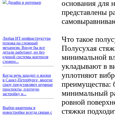
основания для 
Дизайн и интерьер
представлены р
самовыравнива
Что такое полус
Любая ИТ-инфраструктура
похожа на сложный
Полусухая стяжк
механизм. Вроде бы все
детали работают, но без
минимальной вл
единой системы контроля
сложно...
укладывают в в
уплотняют вибр
Когда речь заходит о жизни
в Санкт-Петербурге, многие
преимущества: 
сразу представляют шумные
проспекты, плотную
минимальный ра
застройку и...
ровной поверхн
Выбор квартиры в
стяжки подходи
новостройке всегда связан с