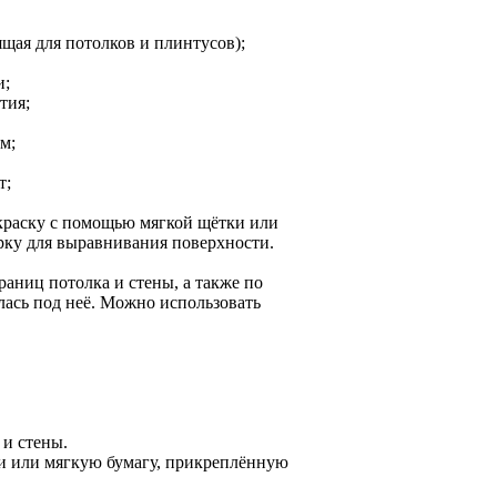
ящая для потолков и плинтусов);
и;
тия;
м;
т;
 краску с помощью мягкой щётки или
ку для выравнивания поверхности.
аниц потолка и стены, а также по
илась под неё. Можно использовать
 и стены.
и или мягкую бумагу, прикреплённую