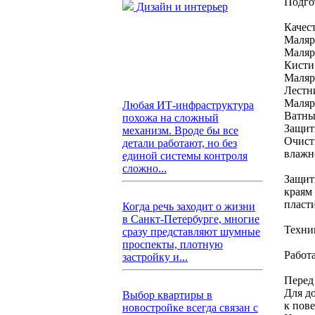
Подго
Дизайн и интерьер
Качес
Маляр
Маляр
Кисти
Маляр
Лестн
Маляр
Любая ИТ-инфраструктура
Ватны
похожа на сложный
Защит
механизм. Вроде бы все
Очист
детали работают, но без
влажн
единой системы контроля
сложно...
Защит
краям
пласт
Когда речь заходит о жизни
в Санкт-Петербурге, многие
Техни
сразу представляют шумные
проспекты, плотную
Работ
застройку и...
Перед
Для д
Выбор квартиры в
к пов
новостройке всегда связан с