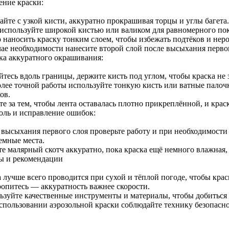
ение краски:
айте с узкой кисти, аккуратно прокрашивая торцы и углы багета.
 используйте широкой кистью или валиком для равномерного по
 наносить краску тонким слоем, чтобы избежать подтёков и нер
чае необходимости нанесите второй слой после высыхания перво
ка аккуратного окрашивания:
тесь вдоль границы, держите кисть под углом, чтобы краска не 
олее точной работы используйте тонкую кисть или ватные палоч
ов.
е за тем, чтобы лента оставалась плотно прикреплённой, и краск
оль и исправление ошибок:
 высыхания первого слоя проверьте работу и при необходимости
емные места.
те малярный скотч аккуратно, пока краска ещё немного влажная,
ы и рекомендации
 лучше всего проводится при сухой и тёплой погоде, чтобы крас
ропитесь — аккуратность важнее скорости.
ьзуйте качественные инструменты и материалы, чтобы добиться 
спользовании аэрозольной краски соблюдайте технику безопасно