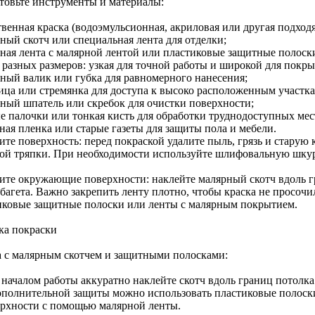
товьте инструменты и материалы:
твенная краска (водоэмульсионная, акриловая или другая подход
ный скотч или специальная лента для отделки;
ная лента с малярной лентой или пластиковые защитные полоск
 разных размеров: узкая для точной работы и широкой для покры
ный валик или губка для равномерного нанесения;
ица или стремянка для доступа к высоко расположенным участка
ный шпатель или скребок для очистки поверхности;
е палочки или тонкая кисть для обработки труднодоступных мес
ная пленка или старые газеты для защиты пола и мебели.
ите поверхность: перед покраской удалите пыль, грязь и старую
ой тряпки. При необходимости используйте шлифовальную шкур
ите окружающие поверхности: наклейте малярный скотч вдоль гр
 багета. Важно закрепить ленту плотно, чтобы краска не просоч
иковые защитные полоски или ленты с малярным покрытием.
ка покраски
а с малярным скотчем и защитными полосками:
 началом работы аккуратно наклейте скотч вдоль границ потолка
ополнительной защиты можно использовать пластиковые полоск
ерхности с помощью малярной ленты.