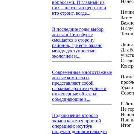
Нанес
вопросами. И главный из
них – не только цена, но и
Начин
кто строит, когда...
Затем
Важно
В слу
В последние годы выбор
Техни
жилья в Петербурге
смещается в сторону
Двигай
районов, где есть баланс
Для б
между доступностью,
участк
экологией и...
Следит
Контр
Современные многоэтажные
После
жилые комплексы
пробл
представляют собой
Удали
сложные архитектурные и
Совет
инженерные объекты,
объединяющие в...
Работа
Не то
Испол
Подключение второго
При и
экрана кажется простой
Итог
операцией: ноутбук
получает дополнительную