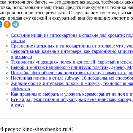
ска потолочного багета — это деликатная задача, требующая акк
товка, использование защитных средств и аккуратная техника на
ьно ровного и чистого результата. Следуя нашим советам, вы см
ьер, придав ему свежий и аккуратный вид без лишних хлопот и 
Создание ниши из гипсокартона в спальне для кровати: под
советы
Сравнение натяжных и гипсокартонных потолков: что лучш
Декоративный камень в интерьере: как гармонично вписат
прихожую
Технология «парящих» полок и консолей: скрытый крепёж 
Выбор и монтаж напольного плинтуса: пластик, дерево, М
Поклейка фотообоев: как подготовить стену, совместить р
Настенная плитка в стиле subway: 10 небанальных способ
Жидкие обои в интерьере: плюсы и минусы, технология на
эффектов
Как правильно выбрать и уложить керамогранит на пол в п
Все виды декоративной штукатурки: венецианская, короед
и уход
ресурс kino-shevchenko.ru ©