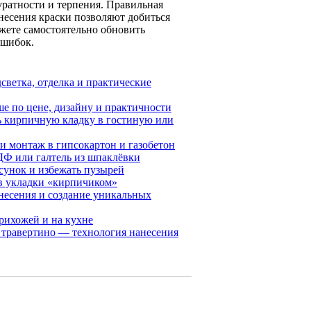
уратности и терпения. Правильная
несения краски позволяют добиться
ожете самостоятельно обновить
ошибок.
светка, отделка и практические
е по цене, дизайну и практичности
ь кирпичную кладку в гостиную или
и монтаж в гипсокартон и газобетон
ДФ или галтель из шпаклёвки
исунок и избежать пузырей
ов укладки «кирпичиком»
несения и создание уникальных
рихожей и на кухне
, травертино — технология нанесения