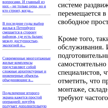
вопросами. И главный из
системе раздви
них – не только цена, но и
кто строит, когда...
перемещается в 
свободное прост
В последние годы выбор
жилья в Петербурге
смещается в сторону
Кроме того, так
районов, где есть баланс
между доступностью,
обслуживания. 
экологией и...
подготовительн
Современные многоэтажные
самостоятельно
жилые комплексы
представляют собой
специалистов, ч
сложные архитектурные и
инженерные объекты,
отметить, что п
объединяющие в...
монтаже, склад
Подключение второго
требуют частого
экрана кажется простой
операцией: ноутбук
получает дополнительную