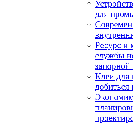
Устройст
для пром
Современ
внутренн
Ресурс и 
службы н
запорной
Клеи для 
добиться 
Экономим 
планиров
проектир