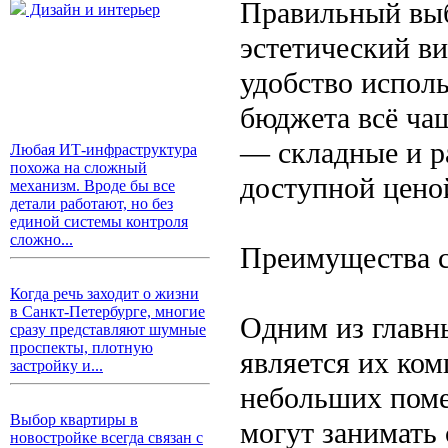
Правильный выб
Дизайн и интерьер
эстетический в
удобство испол
бюджета всё ча
— складные и р
Любая ИТ-инфраструктура
похожа на сложный
доступной цено
механизм. Вроде бы все
детали работают, но без
единой системы контроля
сложно...
Преимущества с
Когда речь заходит о жизни
в Санкт-Петербурге, многие
Одним из главн
сразу представляют шумные
проспекты, плотную
является их ком
застройку и...
небольших поме
Выбор квартиры в
могут занимать
новостройке всегда связан с