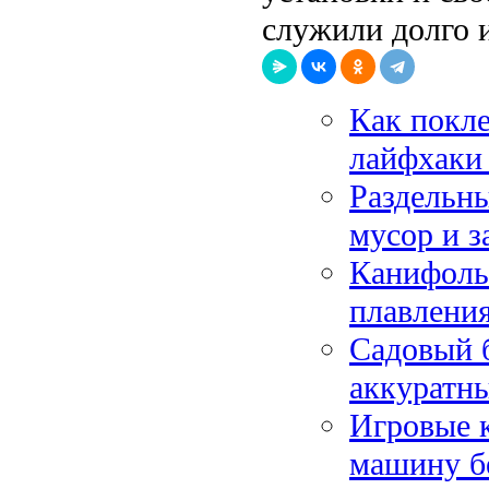
служили долго и
Как покле
лайфхаки
Раздельны
мусор и з
Канифоль
плавлени
Садовый 
аккуратны
Игровые 
машину б