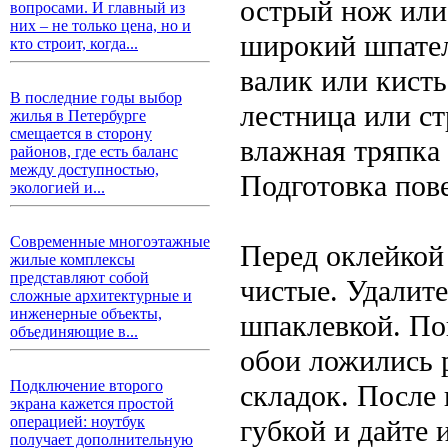
острый нож ил
вопросами. И главный из
них – не только цена, но и
широкий шпател
кто строит, когда...
валик или кисть
В последние годы выбор
лестница или ст
жилья в Петербурге
смещается в сторону
влажная тряпка 
районов, где есть баланс
между доступностью,
Подготовка пов
экологией и...
Современные многоэтажные
Перед оклейкой 
жилые комплексы
представляют собой
чистые. Удалите
сложные архитектурные и
инженерные объекты,
шпаклевкой. По
объединяющие в...
обои ложились 
Подключение второго
складок. После
экрана кажется простой
операцией: ноутбук
губкой и дайте
получает дополнительную