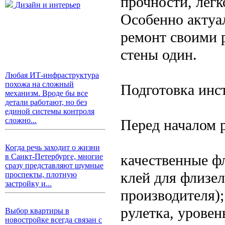
прочности, легк
Дизайн и интерьер
Особенно актуа
ремонт своими р
стены один.
Любая ИТ-инфраструктура
похожа на сложный
Подготовка инс
механизм. Вроде бы все
детали работают, но без
единой системы контроля
сложно...
Перед началом р
Когда речь заходит о жизни
качественные ф
в Санкт-Петербурге, многие
сразу представляют шумные
клей для флизе
проспекты, плотную
застройку и...
производителя);
рулетка, уровен
Выбор квартиры в
новостройке всегда связан с