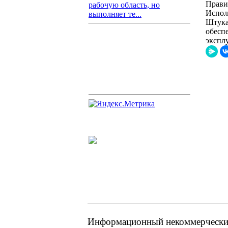
Прави
рабочую область, но
Испол
выполняет те...
Штука
обесп
эксплу
Информационный некоммерческий 