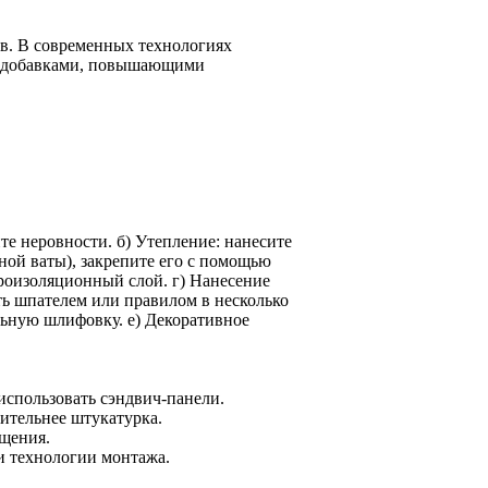
ов. В современных технологиях
с добавками, повышающими
те неровности. б) Утепление: нанесите
ной ваты), закрепите его с помощью
дроизоляционный слой. г) Нанесение
ть шпателем или правилом в несколько
льную шлифовку. е) Декоративное
использовать сэндвич-панели.
ительнее штукатурка.
щения.
и технологии монтажа.