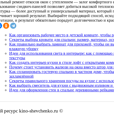
льный ремонт откосов окон с утеплением — залог комфортного 
ьзование сэндвич-панелей позволяет добиться высокой теплоизол
турка — более доступный и универсальный материал, который 
ечивает хороший результат. Выбирайте подходящий способ, исход
атации, и результат обязательно порадует долговечностью и кра
Как организовать рабочее место в детской комнате, чтобы 
Секреты выбора кровати для спальни: размер, материал, о
Как правильно выбрать ламинат для прихожей, чтобы он 
влажную уборку
Идеи для использования света в интерьере: как с помощью
текстуры
Как создать интерьер кухни в стиле лофт с открытыми ко
Почему стоит установить жалюзи на окна вместо штор для
Как спланировать гостевую спальню в частном доме, чтоб
захламлённой
Секреты правильного хранения посуды на кухне с использ
Как выбрать смеситель для кухни с выдвижным изливом и
Идеи для оформления стен в спальне деревянными рейками
ресурс kino-shevchenko.ru ©