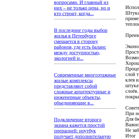
вопросами. И главный из
Испол
них – не только цена, но и
Штука
кто строит, когда...
приме
тепло
В последние годы выбор
Преим
жилья в Петербурге
смещается в сторону
Эконо
районов, где есть баланс
Прост
между доступностью,
Возмо
экологией и...
Хорош
Процес
слой 
Современные многоэтажные
клея 
жилые комплексы
штука
представляют собой
слоёв
сложные архитектурные и
покры
инженерные объекты,
объединяющие в...
Совет
При н
Для б
Подключение второго
Важно
экрана кажется простой
Не за
операцией: ноутбук
Итог
получает дополнительную