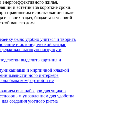
и энергоэффективного жилья.
яции и эстетики за короткие сроки.
при правильном использовании также
я из своих задач, бюджета и условий
сотой вашего дома.
ребёнку было удобно учиться и творить
снование и ортопедический матрас
выдерживал высокую нагрузку и
 подсветки выделить картины и
ммуникациями и кирпичной кладкой
 минималистичного интерьера
ы она была комфортной и не
ованием органайзеров для ящиков
 сенсорным управлением для удобства
 для создания уютного ритма