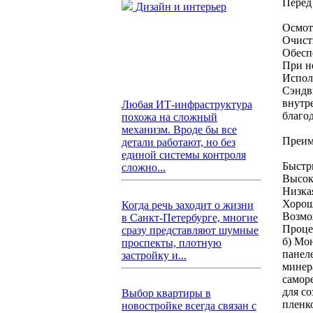
Перед
Дизайн и интерьер
Осмот
Очист
Обесп
При н
Испол
Сэндв
внутр
Любая ИТ-инфраструктура
благо
похожа на сложный
механизм. Вроде бы все
Преим
детали работают, но без
единой системы контроля
Быстр
сложно...
Высок
Низка
Хорош
Когда речь заходит о жизни
Возмо
в Санкт-Петербурге, многие
Проце
сразу представляют шумные
б) Мо
проспекты, плотную
панел
застройку и...
минер
самор
для с
Выбор квартиры в
пленк
новостройке всегда связан с