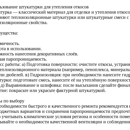
ьзование штукатурки для утепления откосов
турка — классический материал для отделки и утепления откос
няют теплоизоляционные штукатурки или штукатурные смеси 
изоляционные свойства.
ущества:
мичность.
ота в использовании.
жность нанесения декоративных слоёв.
ая паропроницаемость.
с работы: а) Подготовка поверхности: очистите откосы, устрани
теплоизоляционного материала (например, пеноплекса, минераль
или дюбелей. в) Гидроизоляция: при необходимости нанесите ги
турки: подготовьте смесь, нанесите её на утеплённую поверхнос
. д) Выравнивание и шлифовка: после высыхания сделайте фина
тие: покрасьте или украсьте фактурной штукатуркой.
ы по выбору
еобходимости быстрого и качественного ремонта рекомендуется 
юджетных вариантов и сохранения паропроницаемости предпочт
 учитывать климатические условия региона и особенности поме
бывайте о необходимости качественной вентиляции и соблюдени