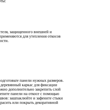
оты:
ителя, защищенного внешней и
применяются для утепления откосов
ости.
 подготовьте панели нужных размеров.
 деревянный каркас для фиксации
можно дополнительно закрепить слой
репите панели на откосе с помощью
 швов: зашпаклюйте и зафените стыки
красить или покрыть декоративной