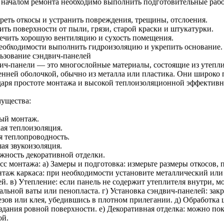
 началом ремонта необходимо выполнить подготовительные раб
реть откосы и устранить повреждения, трещины, отслоения.
ить поверхности от пыли, грязи, старой краски и штукатурки.
ечить хорошую вентиляцию и сухость помещения.
еобходимости выполнить гидроизоляцию и укрепить основание.
ьзование сэндвич-панелей
ич-панели — это многослойные материалы, состоящие из утепл
енней оболочкой, обычно из металла или пластика. Они широко 
даря простоте монтажа и высокой теплоизоляционной эффективн
ущества:
ый монтаж.
ая теплоизоляция.
я теплопроводность.
ая звукоизоляция.
жность декоративной отделки.
сс монтажа: а) Замеры и подготовка: измерьте размеры откосов,
нтаж каркаса: при необходимости установите металлический или
ей. в) Утепление: если панель не содержит утеплителя внутри, 
альной ваты или пенопласта. г) Установка сэндвич-панелей: зак
езов или клея, убедившись в плотном прилегании. д) Обработка
оздания ровной поверхности. е) Декоративная отделка: можно по
ой.