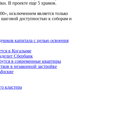
йки. В проекте еще 5 храмов.
0», исключением является только
 шаговой доступностью к соборам и
дчиков капитала с целью освоения
ется в Когалыме
ыделит Сбербанк
рутся в современные квартиры
тков в незаконной застройке
 Москве
го кластера