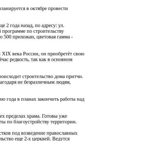
ланируется в октябре провести
 2 года назад, по адресу: ул.
ой программе по строительству
 500 прихожан, цветовая гамма -
й XIX века России, он приобретёт свою
час редкость, так как в основном
роисходит строительство дома притчи.
агодаря не безразличным людям,
ю года в планах закончить работы над
рех пределах храма. Готовы уже
ты по благоустройству территории.
тков под возведение православных
ьство еще 2-х церквей. Ведутся