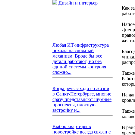
Дизайн и интерьер
Как з
работ
Напомн
Днепро
право
желто
Любая ИТ-инфраструктура
похожа на сложный
Благо
механизм. Вроде бы все
уникал
детали работают, но без
распро
единой системы контроля
сложно...
Также
Работ
котор
Когда речь заходит о жизни
в Санкт-Петербурге, многие
На да
сразу представляют шумные
кровл
проспекты, плотную
застройку и...
Также
колок
Выбор квартиры в
В рай
новостройке всегда связан с
храмо