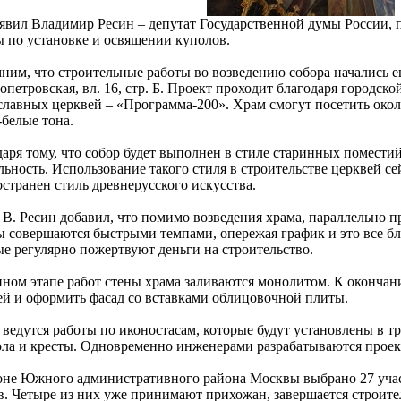
аявил Владимир Ресин – депутат Государственной думы России, п
ы по установке и освящении куполов.
им, что строительные работы во возведению собора начались еще
петровская, вл. 16, стр. Б. Проект проходит благодаря городск
славных церквей – «Программа-200». Храм смогут посетить около
-белые тона.
даря тому, что собор будет выполнен в стиле старинных помести
ьность. Использование такого стиля в строительстве церквей сей
странен стиль древнерусского искусства.
 В. Ресин добавил, что помимо возведения храма, параллельно п
ы совершаются быстрыми темпами, опережая график и это все бл
ые регулярно пожертвуют деньги на строительство.
нном этапе работ стены храма заливаются монолитом. К окончани
ей и оформить фасад со вставками облицовочной плиты.
 ведутся работы по иконостасам, которые будут установлены в т
ола и кресты. Одновременно инженерами разрабатываются проек
оне Южного административного района Москвы выбрано 27 учас
в. Четыре из них уже принимают прихожан, завершается строител