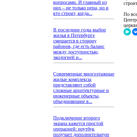
вопросами. И главный из
строит
них – не только цена, но и
кто строит, когда...
По вс
Центр
церкв
В последние годы выбор
жилья в Петербурге
смещается в сторону
районов, где есть баланс
между доступностью,
экологией и...
Современные многоэтажные
жилые комплексы
представляют собой
сложные архитектурные и
инженерные объекты,
объединяющие в...
Подключение второго
экрана кажется простой
операцией: ноутбук
получает дополнительную