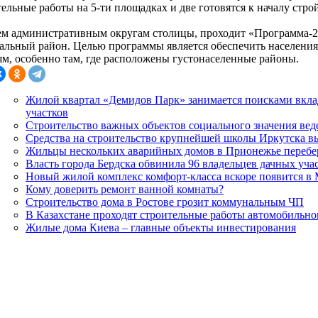
ельные работы на 5-ти площадках и две готовятся к началу стро
ем административным округам столицы, проходит «Программа-20
альный район. Целью программы является обеспечить населения
ям, особенно там, где расположены густонаселенные районы.
Жилой квартал «Демидов Парк» занимается поисками вкла
участков
Строительство важных объектов социального значения вед
Средства на строительство крупнейшей школы Иркутска в
Жильцы нескольких аварийных домов в Прионежье перебе
Власть города Бердска обвинила 96 владельцев дачных учас
Новый жилой комплекс комфорт-класса вскоре появится в
Кому доверить ремонт ванной комнаты?
Строительство дома в Ростове грозит коммунальным ЧП
В Казахстане проходят строительные работы автомобильно
Жилые дома Киева – главные объекты инвестирования