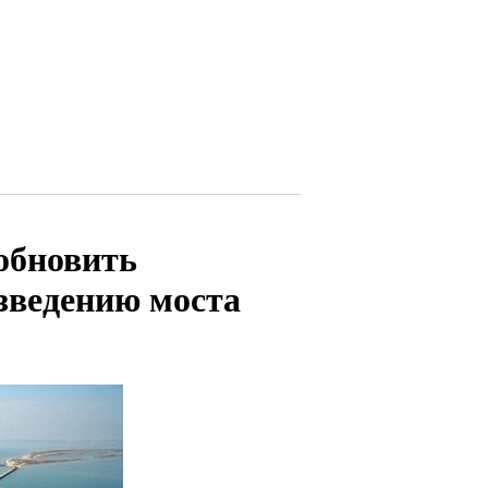
обновить
зведению моста