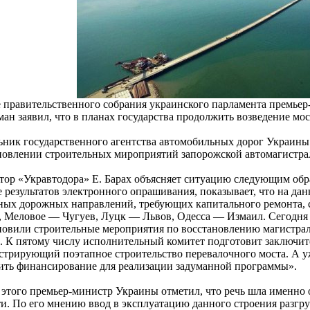
е правительственного собрания украинского парламента премь
ан заявил, что в планах государства продолжить возведение мос
ьник государственного агентства автомобильных дорог Украины
новлении строительных мироприятий запорожской автомагистрал
тор «Укравтодора» Е. Барах объясняет ситуацию следующим обра
е результатов электронного опрашивания, показывает, что на д
ных дорожных направлений, требующих капитального ремонта, с
, Меловое — Чугуев, Луцк — Львов, Одесса — Измаил. Сегодня
новили строительные мероприятия по восстановлению магистрал
. К пятому числу исполнительный комитет подготовит заключи
стрирующий поэтапное строительство перевалочного моста. А у
ить финансирование для реализации задуманной программы».
 этого премьер-министр Украины отметил, что речь шла именно
ти. По его мнению ввод в эксплуатацию данного строения разгр