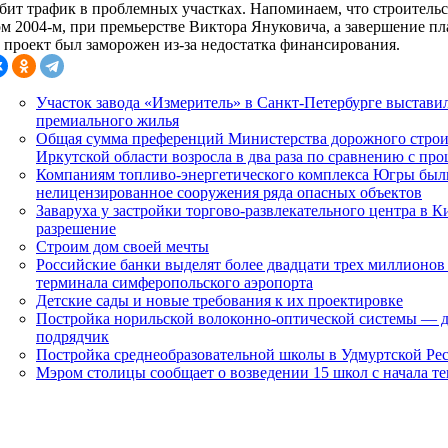
абит трафик в проблемных участках. Напоминаем, что строительс
ом 2004-м, при премьерстве Виктора Януковича, а завершение пл
, проект был заморожен из-за недостатка финансирования.
Участок завода «Измеритель» в Санкт-Петербурге выставил
премиального жилья
Общая сумма преференций Министерства дорожного строит
Иркутской области возросла в два раза по сравнению с пр
Компаниям топливо-энергетического комплекса Югры был
нелицензированное сооружения ряда опасных объектов
Заваруха у застройки торгово-развлекательного центра в К
разрешение
Строим дом своей мечты
Российские банки выделят более двадцати трех миллионов
терминала симферопольского аэропорта
Детские сады и новые требования к их проектировке
Постройка норильской волоконно-оптической системы — дл
подрядчик
Постройка среднеобразовательной школы в Удмуртской Ре
Мэром столицы сообщает о возведении 15 школ с начала те