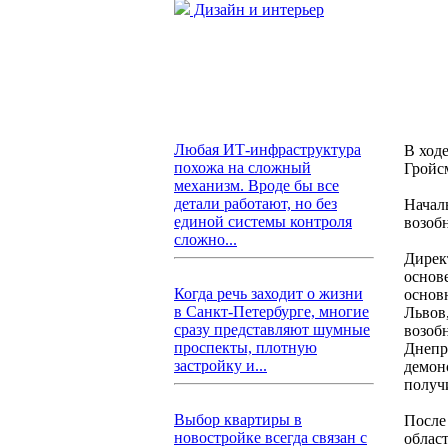
Дизайн и интерьер
Любая ИТ-инфраструктура
В ход
похожа на сложный
Гройсм
механизм. Вроде бы все
детали работают, но без
Начал
единой системы контроля
возоб
сложно...
Дирек
основ
Когда речь заходит о жизни
основ
в Санкт-Петербурге, многие
Львов
сразу представляют шумные
возоб
проспекты, плотную
Днепр
застройку и...
демон
получ
Выбор квартиры в
После
новостройке всегда связан с
облас