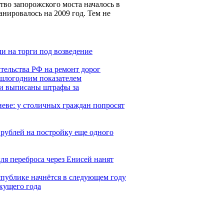
тво запорожского моста началось в
анировалось на 2009 год. Тем не
и на торги под возведение
ельства РФ на ремонт дорог
ошлогодним показателем
и выписаны штрафы за
иеве: у столичных граждан попросят
 рублей на постройку еще одного
я переброса через Енисей нанят
спублике начнётся в следующем году
кущего года