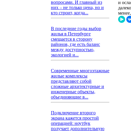
вопросами. И главный из
и осл
них – не только цена, но и
далек
кто строит, когда...
менее
В последние годы выбор
жилья в Петербурге
смещается в сторону
районов, где есть баланс
между доступностью,
экологией и...
Современные многоэтажные
жилые комплексы
представляют собой
сложные архитектурные и
инженерные объекты,
объединяющие в...
Подключение второго
экрана кажется простой
операцией: ноутбук
получает дополнительную