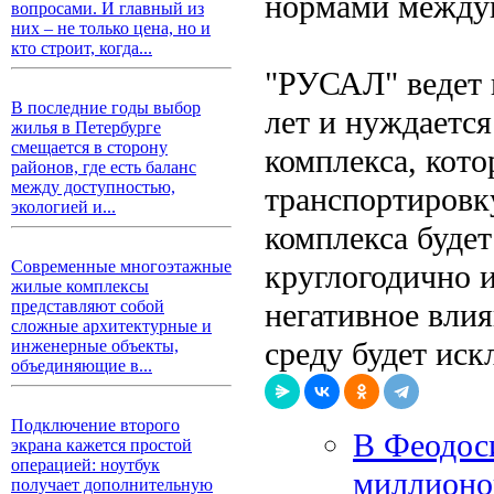
нормами междун
вопросами. И главный из
них – не только цена, но и
кто строит, когда...
"РУСАЛ" ведет 
В последние годы выбор
лет и нуждается
жилья в Петербурге
смещается в сторону
комплекса, кот
районов, где есть баланс
между доступностью,
транспортировку
экологией и...
комплекса будет
Современные многоэтажные
круглогодично 
жилые комплексы
негативное вли
представляют собой
сложные архитектурные и
среду будет иск
инженерные объекты,
объединяющие в...
Подключение второго
В Феодоси
экрана кажется простой
операцией: ноутбук
миллионо
получает дополнительную