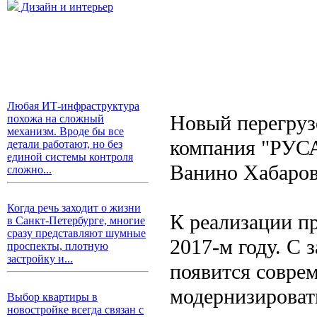
Дизайн и интерьер
Любая ИТ-инфраструктура
Новый перегруз
похожа на сложный
механизм. Вроде бы все
компания "РУСА
детали работают, но без
единой системы контроля
Ванино Хабаров
сложно...
Когда речь заходит о жизни
К реализации п
в Санкт-Петербурге, многие
сразу представляют шумные
2017-м году. С 
проспекты, плотную
застройку и...
появится совре
модернизировать
Выбор квартиры в
новостройке всегда связан с