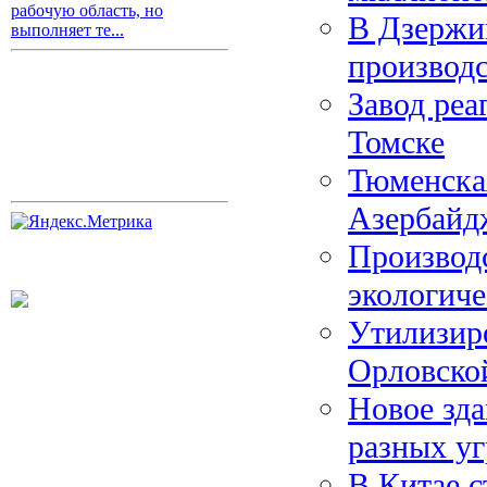
рабочую область, но
В Дзержи
выполняет те...
производ
Завод реа
Томске
Тюменская
Азербайд
Производс
экологич
Утилизиро
Орловско
Новое зд
разных уг
В Китае с