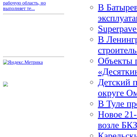
рабочую область, но
В Батырев
выполняет те...
эксплуата
Superpav
В Ленингр
строитель
Объекты п
«Десяткин
Детский п
округе О
В Туле п
Новое 21-
возле БК
Карельски