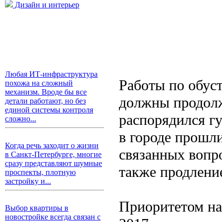
Дизайн и интерьер
Любая ИТ-инфраструктура
Работы по обус
похожа на сложный
механизм. Вроде бы все
должны продолж
детали работают, но без
единой системы контроля
распорядился гу
сложно...
в городе прошл
Когда речь заходит о жизни
связанных вопро
в Санкт-Петербурге, многие
сразу представляют шумные
также продлени
проспекты, плотную
застройку и...
Приоритетом на
Выбор квартиры в
новостройке всегда связан с