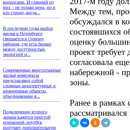
2017-м году до
вопросами. И главный из
них – не только цена, но и
Между тем, про
кто строит, когда...
обсуждался в к
В последние годы выбор
состоявшихся о
жилья в Петербурге
смещается в сторону
оценку большин
районов, где есть баланс
между доступностью,
проект требует 
экологией и...
согласовала ещ
набережной - п
Современные многоэтажные
жилые комплексы
зоны.
представляют собой
сложные архитектурные и
инженерные объекты,
объединяющие в...
Ранее в рамках
рассматривался 
Подключение второго
экрана кажется простой
операцией: ноутбук
получает дополнительную