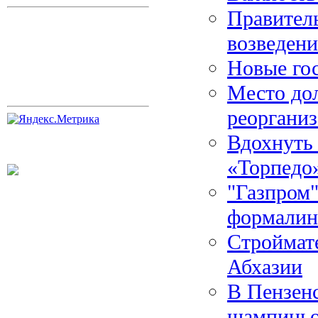
Правител
возведени
Новые гос
Место дол
реоргани
Вдохнуть
«Торпедо»
"Газпром"
формалин
Строймате
Абхазии
В Пензенс
шампинь