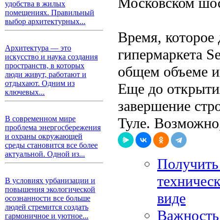
Московском шос
удобства в жилых
помещениях. Правильный
выбор архитектурных...
Время, которое 
Архитектура — это
гипермаркета Se
искусство и наука создания
пространств, в которых
общем объеме и
люди живут, работают и
отдыхают. Одним из
Еще до открыти
ключевых...
завершение стро
В современном мире
Туле. Возможно,
проблема энергосбережения
и охраны окружающей
среды становится все более
актуальной. Одной из...
Получить
техничес
В условиях урбанизации и
повышения экологической
виде
осознанности все больше
людей стремится создать
Важность
гармоничное и уютное...