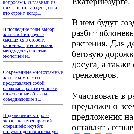
Екатеринбурге.
вопросами. И главный из
них – не только цена, но и
кто строит, когда...
В нем будут со
В последние годы выбор
разбит яблонев
жилья в Петербурге
смещается в сторону
растения. Для д
районов, где есть баланс
между доступностью,
беговую дорожк
экологией и...
досуга, а также
тренажеров.
Современные многоэтажные
жилые комплексы
представляют собой
сложные архитектурные и
Участвовать в р
инженерные объекты,
объединяющие в...
предложено все
предложения на
Подключение второго
экрана кажется простой
оставлять отзыв
операцией: ноутбук
получает дополнительную