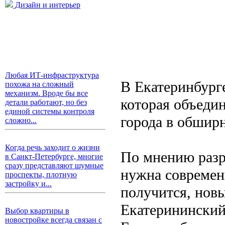
Дизайн и интерьер
Любая ИТ-инфраструктура
В Екатеринбурге
похожа на сложный
механизм. Вроде бы все
которая объедин
детали работают, но без
единой системы контроля
города в обшир
сложно...
Когда речь заходит о жизни
По мнению разр
в Санкт-Петербурге, многие
сразу представляют шумные
нужна современ
проспекты, плотную
застройку и...
получится, новы
Екатерининский
Выбор квартиры в
новостройке всегда связан с