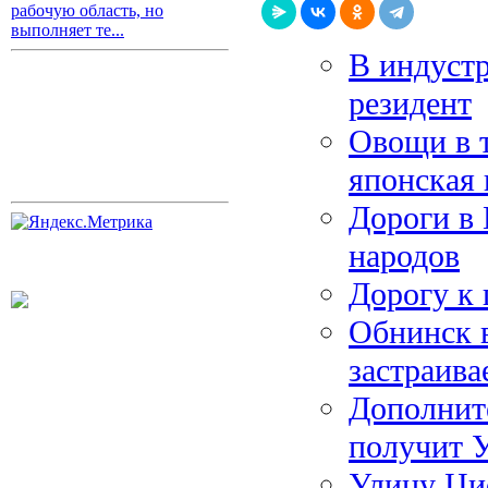
рабочую область, но
выполняет те...
В индустр
резидент
Овощи в 
японская
Дороги в 
народов
Дорогу к 
Обнинск 
застраива
Дополнит
получит 
Улицу Цио