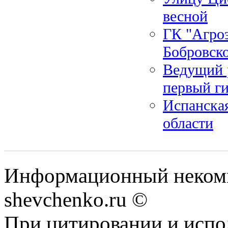
весной
ГК "Агро
Бобровск
Ведущий р
первый г
Испанская
области
Информационный некомм
shevchenko.ru ©
При цитировании и испо