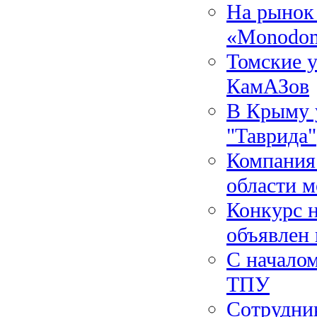
На рынок
«Monodom
Томские у
КамАЗов
В Крыму у
"Таврида"
Компания 
области м
Конкурс 
объявлен 
С началом
ТПУ
Сотрудни