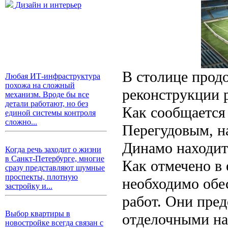
Дизайн и интерьер
В столице прод
Любая ИТ-инфраструктура
похожа на сложный
реконструкции 
механизм. Вроде бы все
детали работают, но без
Как сообщается
единой системы контроля
сложно...
Перегудовым, н
Динамо находит
Когда речь заходит о жизни
в Санкт-Петербурге, многие
Как отмечено в
сразу представляют шумные
проспекты, плотную
необходимо обе
застройку и...
работ. Они пре
Выбор квартиры в
отделочными на
новостройке всегда связан с