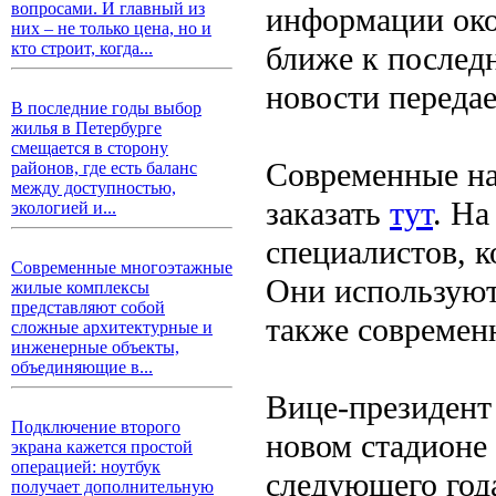
вопросами. И главный из
информации око
них – не только цена, но и
кто строит, когда...
ближе к послед
новости переда
В последние годы выбор
жилья в Петербурге
смещается в сторону
Современные на
районов, где есть баланс
между доступностью,
заказать
тут
. На
экологией и...
специалистов, к
Современные многоэтажные
Они используют
жилые комплексы
представляют собой
также современ
сложные архитектурные и
инженерные объекты,
объединяющие в...
Вице-президент 
Подключение второго
новом стадионе
экрана кажется простой
операцией: ноутбук
следующего года
получает дополнительную