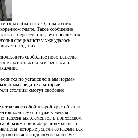
игиозных объектов. Одним из них
скоренном темпе. Такое сообщение
тся на пересечении двух проспектов.
егодня специалистам уже удалось
щих стен здания.
пользовать свободное пространство
отличаются высоким качеством и
аказчика.
роводится по установленным нормам.
разцовым среди тех, которые
ители столицы смогут свободно
дставляют собой второй ярус объекта.
ентов конструкции уже в начала
нию надземных элементов в приходском
ным образом при выборе подходящего
иалисты, которые успели ознакомиться
еркви остается однокупольной. Ее