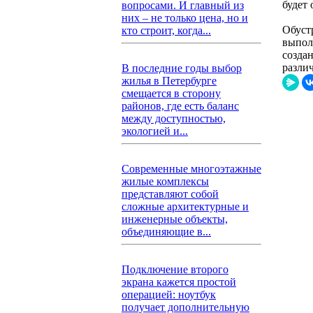
будет 
вопросами. И главный из
них – не только цена, но и
Обуст
кто строит, когда...
выпол
созда
разли
В последние годы выбор
жилья в Петербурге
смещается в сторону
районов, где есть баланс
между доступностью,
экологией и...
Современные многоэтажные
жилые комплексы
представляют собой
сложные архитектурные и
инженерные объекты,
объединяющие в...
Подключение второго
экрана кажется простой
операцией: ноутбук
получает дополнительную