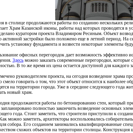
ня в столице продолжаются работы по созданию нескольких рел
пает Храм Казанской иконы, работы над которых проводятся в у
сделано куратором проекта Владимиром Ресиным. Объект возводи
о активной застройки было положено еще в летний период. На с
ечить установку фундамента и возвести некоторые элементы буду
ьзование офисных перегородок дает возможность эффективно ис
ения.
Здесь
можно заказать современные перегородки, которые 
остью. В то же время их цена остается доступной для каждого з
тмечено руководителем проекта, на сегодня возведение храма п
смело говорить о том, что этот объект относится к наиболее об
дятся на территории города. Уже в середине следующего года ж
ать новый храм.
годня продолжаются работы по бетонированию стен, который пре
 запланировано полностью закончить возведение основных элем
ющего года. Стоит заметить, что строители приступили к созда
 Как можно заметить, архитекторы воспользовались собиратель
 для собора. Его созданием занимались квалифицированные спец
жеством схожих объектов на территории столицы. Конструкция ц