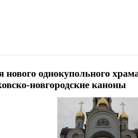
я нового однокупольного хра
ковско-новгородские каноны