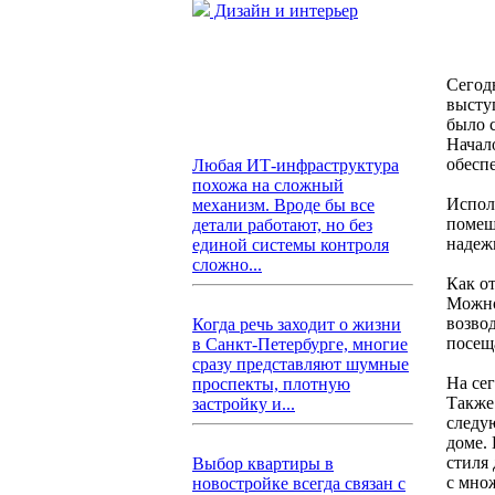
Дизайн и интерьер
Сегод
высту
было 
Начал
обесп
Любая ИТ-инфраструктура
похожа на сложный
Испол
механизм. Вроде бы все
помещ
детали работают, но без
надежн
единой системы контроля
сложно...
Как о
Можно 
возво
Когда речь заходит о жизни
посещ
в Санкт-Петербурге, многие
сразу представляют шумные
На се
проспекты, плотную
Также
застройку и...
следу
доме.
стиля
Выбор квартиры в
с мно
новостройке всегда связан с