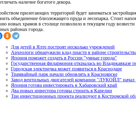
отличать наличие богатого декора.
ройством прилегающих территорий будет заниматься застройщик
нить объединение близлежащего пруда и лесопарка. Стоит напо
нию новых храмов в столице позволило в текущем году возвести 
чных районах города.
Для детей в Ялте построят несколько учреждений
Археологи обнаружили клад пиастр в районе строительств
Япония поможет создать в России "умные города"
Государственная филармония открылась во Владикавказе п
Городская электричка может появиться в Краснодаре
Трамвайный парк начали обновлять в Красноярске
Завод вентильных двигателей компании "ЛУКОЙЛ" начал 
Япония готова инвестировать в Хабаровский край
Два новых инвестора готовы строить в Карелии
Три инвестиционных проекта реализуют в Костромской об