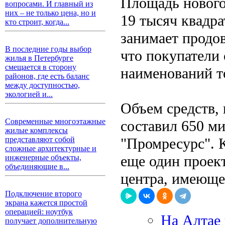
Площадь нового
вопросами. И главный из
них – не только цена, но и
19 тысяч квадр
кто строит, когда...
занимает продо
В последние годы выбор
что покупатели 
жилья в Петербурге
смещается в сторону
наименований т
районов, где есть баланс
между доступностью,
экологией и...
Объем средств, 
Современные многоэтажные
составил 650 м
жилые комплексы
"Промресурс". К
представляют собой
сложные архитектурные и
еще один проект
инженерные объекты,
объединяющие в...
центра, имеющег
Подключение второго
экрана кажется простой
операцией: ноутбук
На Алтае 
получает дополнительную