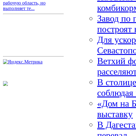
рабочую область, но
комбикор
выполняет те...
Завод по 
построят 
Для ускор
Севастопо
Ветхий ф
расселяю
В столице
соблюдая
«Дом на Б
выставку
В Дагеста
перевал