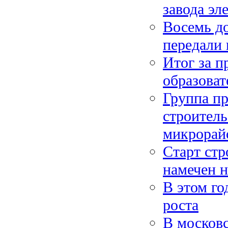
завода эл
Восемь д
передали 
Итог за п
образоват
Группа п
строитель
микрорай
Старт ст
намечен н
В этом го
роста
В московс