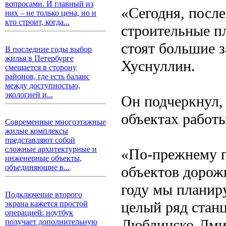
вопросами. И главный из
«Сегодня, посл
них – не только цена, но и
кто строит, когда...
строительные пл
стоят большие з
В последние годы выбор
жилья в Петербурге
Хуснуллин.
смещается в сторону
районов, где есть баланс
между доступностью,
экологией и...
Он подчеркнул,
объектах работы
Современные многоэтажные
жилые комплексы
представляют собой
сложные архитектурные и
«По-прежнему п
инженерные объекты,
объединяющие в...
объектов дорож
году мы планиру
Подключение второго
целый ряд стан
экрана кажется простой
операцией: ноутбук
Люблинско-Дмит
получает дополнительную