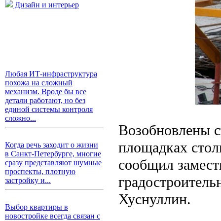
Дизайн и интерьер
Любая ИТ-инфраструктура
похожа на сложный
механизм. Вроде бы все
детали работают, но без
единой системы контроля
сложно...
Возобновлены с
площадках стол
Когда речь заходит о жизни
в Санкт-Петербурге, многие
сообщил замест
сразу представляют шумные
проспекты, плотную
градостроитель
застройку и...
Хуснуллин.
Выбор квартиры в
новостройке всегда связан с