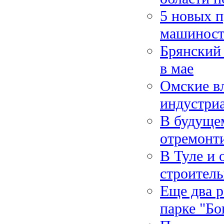
5 новых п
машиност
Брянский 
в мае
Омские в
индустриа
В будущем
отремонт
В Туле и 
строител
Еще два р
парке "Бо