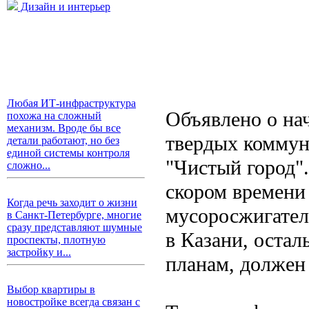
Дизайн и интерьер
Любая ИТ-инфраструктура
Объявлено о на
похожа на сложный
механизм. Вроде бы все
твердых коммун
детали работают, но без
единой системы контроля
"Чистый город".
сложно...
скором времени
Когда речь заходит о жизни
мусоросжигател
в Санкт-Петербурге, многие
сразу представляют шумные
в Казани, остал
проспекты, плотную
застройку и...
планам, должен 
Выбор квартиры в
новостройке всегда связан с