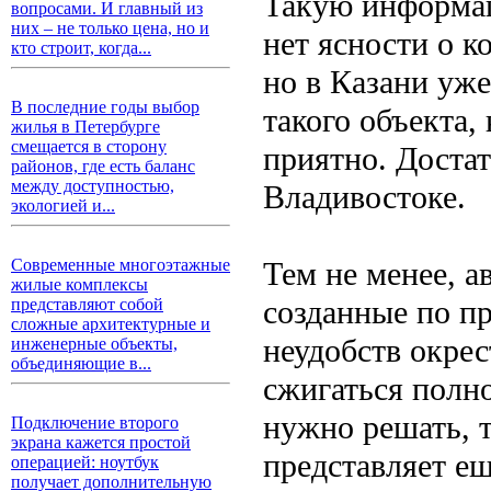
Такую информац
вопросами. И главный из
них – не только цена, но и
нет ясности о к
кто строит, когда...
но в Казани уже
В последние годы выбор
такого объекта,
жилья в Петербурге
смещается в сторону
приятно. Доста
районов, где есть баланс
между доступностью,
Владивостоке.
экологией и...
Тем не менее, а
Современные многоэтажные
жилые комплексы
созданные по п
представляют собой
сложные архитектурные и
неудобств окре
инженерные объекты,
объединяющие в...
сжигаться полно
нужно решать, т
Подключение второго
экрана кажется простой
представляет е
операцией: ноутбук
получает дополнительную