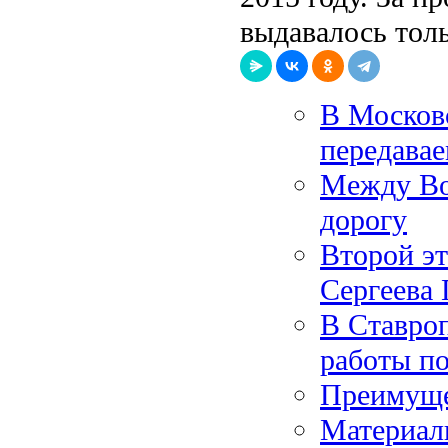
выдавалось толь
В Москов
передава
Между Во
дорогу
Второй эт
Сергеева 
В Ставро
работы по
Преимуще
Материал