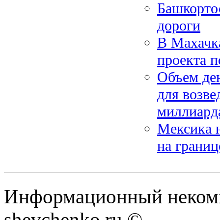
Башкорто
дороги
В Махачк
проекта п
Объем де
для возве
миллиард
Мексика н
на грани
Информационный некомм
shevchenko.ru ©