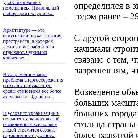
удобства в жилых
определился в з
помещениях. Правильный
выбор архитектурных...
годом ранее – 2
Архитектура — это
С другой сторо
искусство и наука создания
пространств, в которых
начинали строит
люди живут, работают и
отдыхают. Одним из
связано с тем, 
ключевых...
разрешениям, ч
В современном мире
проблема энергосбережения
и охраны окружающей
Возведение объе
среды становится все более
актуальной. Одной из...
больших масштаб
больших городах
В условиях урбанизации и
повышения экологической
столица страны
осознанности все больше
людей стремится создать
более развитой 
гармоничное и уютное...