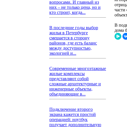
вопросами. И главный из
отриц
них – не только цена, но и
части 
кто строит, когда...
объек
В подв
В последние годы выбор
дома б
жилья в Петербурге
смещается в сторону
районов, где есть баланс
между доступностью,
экологией и...
Современные многоэтажные
жилые комплексы
представляют собой
сложные архитектурные и
инженерные объекты,
объединяющие в...
Подключение второго
экрана кажется простой
операцией: ноутбук
получает дополнительную