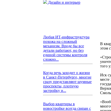
Дизайн и интерьер
Любая ИТ-инфраструктура
похожа на сложный
В ква
механизм. Вроде бы все
этом с
детали работают, но без
единой системы контроля
«Стро
сложно...
уничт
того 
Когда речь заходит о жизни
Иск су
в Санкт-Петербурге, многие
месте 
сразу представляют шумные
госуд
проспекты, плотную
Верхо
застройку и...
Смоль
«Вооб
Выбор квартиры в
много
новостройке всегда связан с
игнори