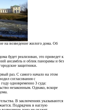
ние на возведение жилого дома. Об
ома будет реализован, это приведет к
ний ансамбль и облик панорамы и без
 городские защитники.
рвый раз. С самого начало на этом
водил согласования с
 году одновременно 3 суда:
ство незаконным. Однако, вскоре
дома.
ельства. В заключениях указываются
жается. Подрядчик в наглую
о возведение дома не окажет