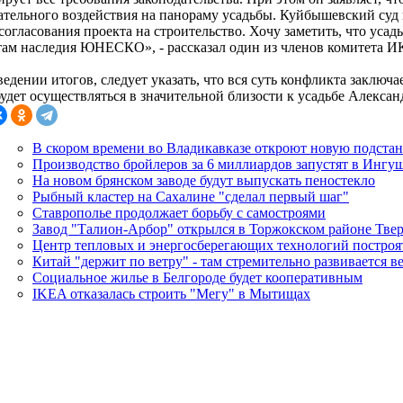
ательного воздействия на панораму усадьбы. Куйбышевский суд
согласования проекта на строительство. Хочу заметить, что уса
там наследия ЮНЕСКО», - рассказал один из членов комитета
едении итогов, следует указать, что вся суть конфликта заключа
удет осуществляться в значительной близости к усадьбе Алексан
В скором времени во Владикавказе откроют новую подста
Производство бройлеров за 6 миллиардов запустят в Ингуш
На новом брянском заводе будут выпускать пеностекло
Рыбный кластер на Сахалине "сделал первый шаг"
Ставрополье продолжает борьбу с самостроями
Завод "Талион-Арбор" открылся в Торжокском районе Твер
Центр тепловых и энергосберегающих технологий построя
Китай "держит по ветру" - там стремительно развивается в
Социальное жилье в Белгороде будет кооперативным
IKEA отказалась строить "Мегу" в Мытищах