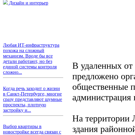
Дизайн и интерьер
Любая ИТ-инфраструктура
похожа на сложный
механизм. Вроде бы все
детали работают, но без
В удаленных от
единой системы контроля
сложно...
предложено орг
общественные п
Когда речь заходит о жизни
в Санкт-Петербурге, многие
администрация 
сразу представляют шумные
проспекты, плотную
застройку и...
На территории Л
здания районно
Выбор квартиры в
новостройке всегда связан с