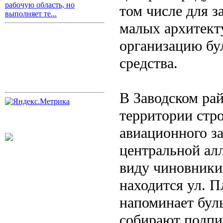
рабочую область, но
том числе для з
выполняет те...
малых архитект
организацию бу
средства.
В Заводском ра
территории стр
авиационного з
центральной ал
виду чиновники,
находится ул. П
напоминает буль
собирают подпис