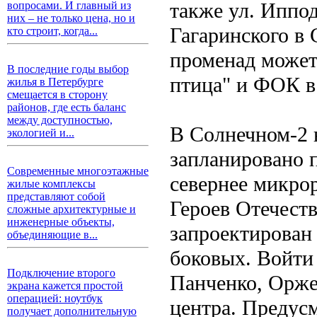
также ул. Иппо
вопросами. И главный из
них – не только цена, но и
Гагаринского в
кто строит, когда...
променад может
В последние годы выбор
птица" и ФОК в
жилья в Петербурге
смещается в сторону
районов, где есть баланс
между доступностью,
В Солнечном-2 
экологией и...
запланировано 
Современные многоэтажные
севернее микро
жилые комплексы
представляют собой
Героев Отечеств
сложные архитектурные и
инженерные объекты,
запроектирован 
объединяющие в...
боковых. Войти 
Подключение второго
Панченко, Орже
экрана кажется простой
операцией: ноутбук
центра. Предус
получает дополнительную