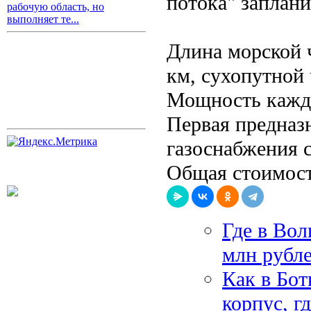
потока" заплани
рабочую область, но
выполняет те...
Длина морской 
км, сухопутной 
Мощность каждой
Первая предназн
газоснабжения 
Общая стоимость
Где в Вол
млн рубл
Как в Бо
корпус, г