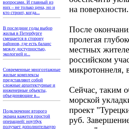
вопросами. И главный из
на поверхности.
них – не только цена, но и
кто строит, когда...
После окончания
В последние годы выбор
жилья в Петербурге
пролегая глубок
смещается в сторону
районов, где есть баланс
местных жителе
между доступностью,
экологией и...
российском уча
микротоннеля, 
Современные многоэтажные
жилые комплексы
представляют собой
сложные архитектурные и
Сейчас, таким о
инженерные объекты,
объединяющие в...
морской укладк
проект "Турецки
Подключение второго
экрана кажется простой
руб. Завершение
операцией: ноутбук
получает дополнительную