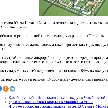
ня глава Югры Наталья Комарова осмотрела ход строительства и
 Яр и Когалыма.
ообщили в региональной пресс-службе, микрорайон «Гидронамыв
возведут появятся жилые дома, а также три детских сада, школу,
ты.
с на стройплощадке микрорайона проводится очередная програ
-водоснабжения. Объект готов на 94%. Полностью сети планирует
ность наружных сетей водоотведения составляет 84%, их введут 
нца текущего года в районе «Гидронамыв» должны быть введены 
.
Какой крупнейший агрокомплекс возведут в Челябинской 
Где в Москве построят квартал в сталинском стиле
Что уже готово на стройплощадке театра Et Cetera в Москв