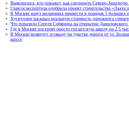
Выяснилось, кто покажет, как соединить Северо-Западную
Главгосэкспертиза одобрила проект строительства «Лахта 
В Москве ищут желающих привести в порядок 5 больших 
Хуснуллин раскрыл реальную стоимость дорожного строит
Что поразило Сергея Собянина на открытии Даниловского
Где в Москве построят просто гигантскую школу на 2,5 тыс
В Москве возведут эстакаду на участке дороги от ул. Бол
шоссе