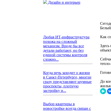
Дизайн и интерьер
Сегод
Белый
Как с
Любая ИТ-инфраструктура
похожа на сложный
Здесь 
механизм. Вроде бы все
объек
детали работают, но без
единой системы контроля
Сейча
сложно...
тепло
Готов
Когда речь заходит о жизни
в Санкт-Петербурге, многие
До ко
сразу представляют шумные
жилья
проспекты, плотную
застройку и...
Выбор квартиры в
новостройке всегда связан с