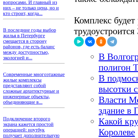
вопросами. И главный из
них – не только цена, но и
кто строит, когда...
Комплекс будет 
трудоустроится
В последние годы выбор
жилья в Петербурге
смещается в сторону
районов, где есть баланс
между доступностью,
В Волгог
экологией и...
полигон 
Современные многоэтажные
В подмос
жилые комплексы
представляют собой
высотки с
сложные архитектурные и
инженерные объекты,
Власти М
объединяющие в...
здание в 
Какой кр
Подключение второго
экрана кажется простой
Королеве
операцией: ноутбук
получает дополнительную