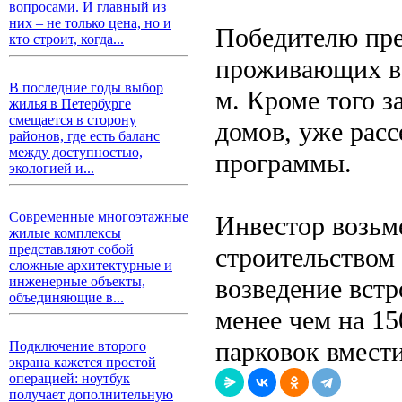
вопросами. И главный из
них – не только цена, но и
Победителю пре
кто строит, когда...
проживающих в 
В последние годы выбор
м. Кроме того з
жилья в Петербурге
смещается в сторону
домов, уже рас
районов, где есть баланс
между доступностью,
программы.
экологией и...
Современные многоэтажные
Инвестор возьм
жилые комплексы
представляют собой
строительством 
сложные архитектурные и
возведение встр
инженерные объекты,
объединяющие в...
менее чем на 15
парковок вмест
Подключение второго
экрана кажется простой
операцией: ноутбук
получает дополнительную