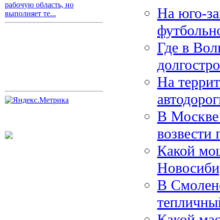
рабочую область, но
На юго-з
выполняет те...
футбольно
Где в Вол
долгостр
На терри
автодорог
В Москве
возвести 
Какой мо
Новосибир
В Смолен
тепличный
Какой ма