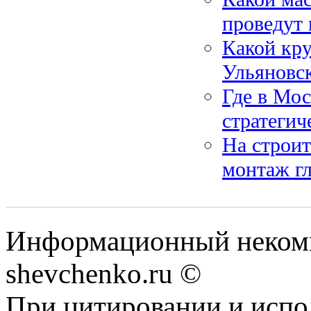
проведут 
Какой кру
Ульяновск
Где в Мос
стратегич
На строит
монтаж г
Информационный некомм
shevchenko.ru ©
При цитировании и испо