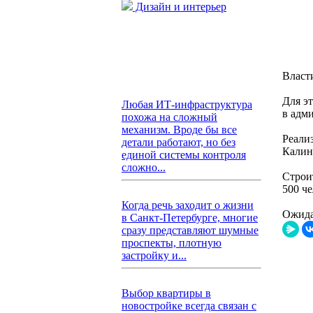
Дизайн и интерьер
Власт
Для э
Любая ИТ-инфраструктура
в адм
похожа на сложный
механизм. Вроде бы все
Реали
детали работают, но без
Калин
единой системы контроля
сложно...
Строи
500 че
Когда речь заходит о жизни
Ожида
в Санкт-Петербурге, многие
сразу представляют шумные
проспекты, плотную
застройку и...
Выбор квартиры в
новостройке всегда связан с