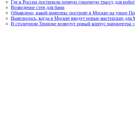
Где в России построили первую гоночную трассу для робо
Возведение стен для бани
Объявлено, какой комплекс построят в Москве на улице П
Выяснилось, когда в Москве введут новые мастерские для 
В столичном Троицке возведут новый корпус наноцентра 