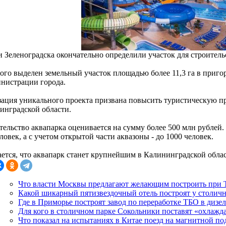
и Зеленоградска окончательно определили участок для строитель
того выделен земельный участок площадью более 11,3 га в приго
инистрации города.
зация уникального проекта призвана повысить туристическую п
инградской области.
тельство аквапарка оценивается на сумму более 500 млн рублей
ловек, а с учетом открытой части аквазоны - до 1000 человек.
ется, что аквапарк станет крупнейшим в Калининградской облас
Что власти Москвы предлагают желающим построить при
Какой шикарный пятизвездочный отель построят у столич
Где в Приморье построят завод по переработке ТБО в дизе
Для кого в столичном парке Сокольники поставят «охлаж
Что показал на испытаниях в Китае поезд на магнитной п