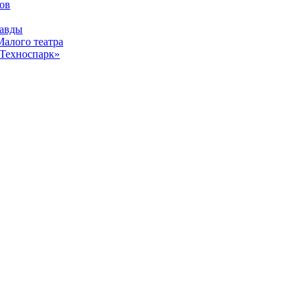
тов
равды
Малого театра
«Техноспарк»