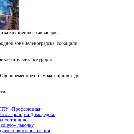
ства крупнейшего аквапарка.
родной зоне Зеленоградска, сообщили
ривлекательность курорта
. Одновременное он сможет принять до
ти.
 ТПУ «Профсоюзная»
ного аэропорта Домодедово
льное топливо
дающую» лавочку
одушке нового поколения