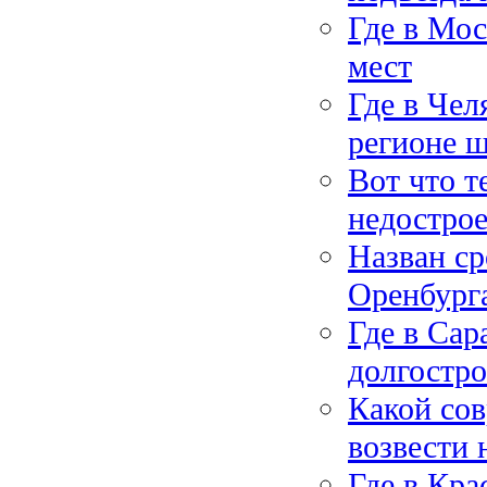
Где в Мос
мест
Где в Чел
регионе 
Вот что т
недостро
Назван ср
Оренбург
Где в Сар
долгостр
Какой со
возвести 
Где в Кра