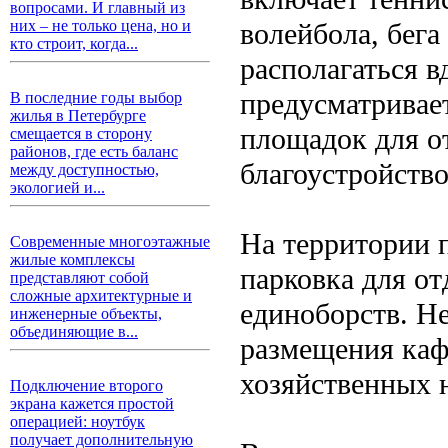
вопросами. И главный из
волейбола, бега
них – не только цена, но и
кто строит, когда...
располагаться в
предусматривае
В последние годы выбор
жилья в Петербурге
площадок для о
смещается в сторону
районов, где есть баланс
благоустройство
между доступностью,
экологией и...
На территории 
Современные многоэтажные
жилые комплексы
парковка для о
представляют собой
сложные архитектурные и
единоборств. Не
инженерные объекты,
объединяющие в...
размещения каф
хозяйственных 
Подключение второго
экрана кажется простой
операцией: ноутбук
получает дополнительную