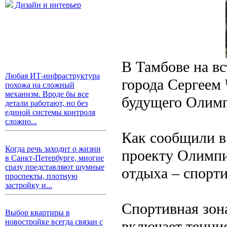
Дизайн и интерьер
В Тамбове на в
Любая ИТ-инфраструктура
города Сергеем
похожа на сложный
механизм. Вроде бы все
будущего Олимп
детали работают, но без
единой системы контроля
сложно...
Как сообщили в
Когда речь заходит о жизни
проекту Олимпий
в Санкт-Петербурге, многие
сразу представляют шумные
отдыха – спорти
проспекты, плотную
застройку и...
Спортивная зона
Выбор квартиры в
новостройке всегда связан с
включает тенни