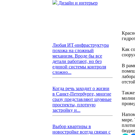
Дизайн и интерьер
Красн
гидро
Любая ИТ-инфраструктура
Как с
похожа на сложный
соору
механизм. Вроде бы все
детали работают, но без
В рам
единой системы контроля
помещ
сложно...
лабор
отсто
Когда речь заходит о жизни
Также
в Санкт-Петербурге, многие
молни
сразу представляют шумные
прове
проспекты, плотную
застройку и...
Напом
мире.
плоти
Выбор квартиры в
бюдже
новостройке всегда связан с