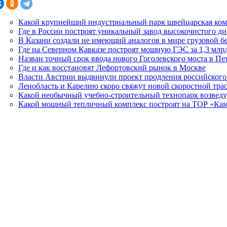
Какой крупнейший индустриальный парк швейцарская ком
Где в России построят уникальный завод высокочистого д
В Казани создали не имеющий аналогов в мире грузовой б
Где на Северном Кавказе построят мощную ГЭС за 1,3 млр
Назван точный срок ввода нового Гоголевского моста в Пе
Где и как восстановят Лефортовский рынок в Москве
Власти Австрии выдвинули проект продления российского
Ленобласть и Карелию скоро свяжут новой скоростной тра
Какой необычный учебно-строительный технопарк возведу
Какой мощный тепличный комплекс построят на ТОР «Камч