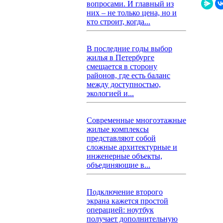
вопросами. И главный из
них – не только цена, но и
кто строит, когда...
В последние годы выбор
жилья в Петербурге
смещается в сторону
районов, где есть баланс
между доступностью,
экологией и...
Современные многоэтажные
жилые комплексы
представляют собой
сложные архитектурные и
инженерные объекты,
объединяющие в...
Подключение второго
экрана кажется простой
операцией: ноутбук
получает дополнительную