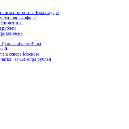
пания построит в Краснодаре
иметилового эфира
еспилотник
д рублей
трозаводске
 Трансссиба до Вены
ссой
т на севере Москвы
атка» за 1,4 млрд рублей