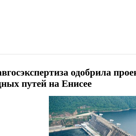
авгосэкспертиза одобрила про
дных путей на Енисее