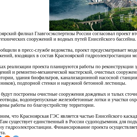
оярский филиал Главгосэкспертизы России согласовал проект вт
технических сооружений и водных путей Енисейского бассейна.
ообщили в пресс-службе ведомства, проект предусматривает мо
жений, входящих в состав Красноярской гидроэлектростанции 
ках реализации проекта планируются работы по реконструкции 
ений и ремонтно-механической мастерской, очистных сооружен
атории, здания биофильтров, канализационной насосной станци
йников), подпорной стенки и наружной бетонной лестницы.
 будут построены очистные сооружения дождевых и талых сточн
еотводы, водоперепускные железобетонные лотки и участки охра
дены работы по благоустройству территории.
ним, что Красноярская ГЭС является частью Енисейского каскад
 Там существует единственный в России судоподъемник для подъе
ну гидроэлектростанции. Финансирование проекта осуществляетс
та.