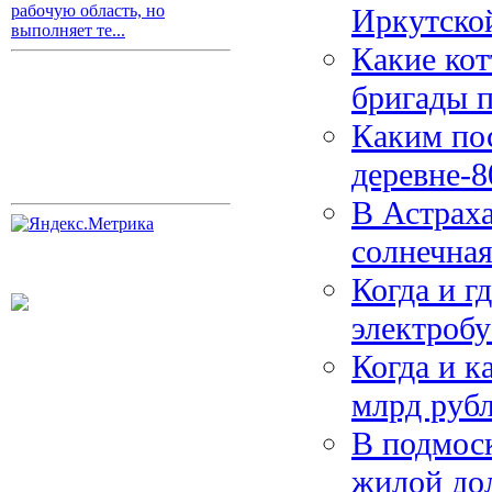
рабочую область, но
Иркутско
выполняет те...
Какие кот
бригады 
Каким по
деревне-8
В Астрах
солнечная
Когда и г
электроб
Когда и к
млрд руб
В подмос
жилой до