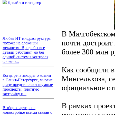
Дизайн и интерьер
В Малгобекском
Любая ИТ-инфраструктура
почти достроит
похожа на сложный
механизм. Вроде бы все
более 300 млн р
детали работают, но без
единой системы контроля
сложно...
Как сообщили в
Когда речь заходит о жизни
Минсельхоза, с
в Санкт-Петербурге, многие
сразу представляют шумные
официальное от
проспекты, плотную
застройку и...
В рамках проект
Выбор квартиры в
новостройке всегда связан с
сельского посе