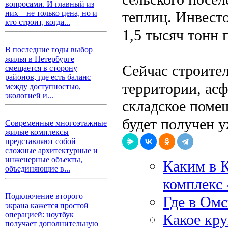
вопросами. И главный из
теплиц. Инвест
них – не только цена, но и
кто строит, когда...
1,5 тысяч тонн 
В последние годы выбор
жилья в Петербурге
Сейчас строите
смещается в сторону
районов, где есть баланс
территории, ас
между доступностью,
экологией и...
складское помещ
будет получен у
Современные многоэтажные
жилые комплексы
представляют собой
сложные архитектурные и
инженерные объекты,
Каким в 
объединяющие в...
комплекс
Подключение второго
Где в Омс
экрана кажется простой
операцией: ноутбук
Какое кру
получает дополнительную