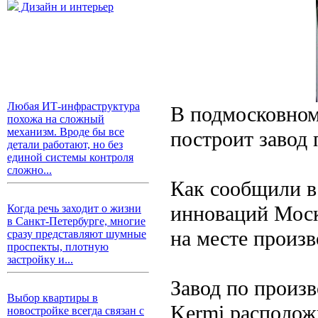
Дизайн и интерьер
Любая ИТ-инфраструктура
В подмосковном
похожа на сложный
механизм. Вроде бы все
построит завод 
детали работают, но без
единой системы контроля
сложно...
Как сообщили в
инноваций Моск
Когда речь заходит о жизни
в Санкт-Петербурге, многие
на месте произв
сразу представляют шумные
проспекты, плотную
застройку и...
Завод по произ
Выбор квартиры в
Kermi располож
новостройке всегда связан с