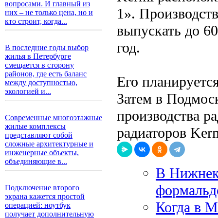
вопросами. И главный из
1». Производств
них – не только цена, но и
кто строит, когда...
выпускать до 60
год.
В последние годы выбор
жилья в Петербурге
смещается в сторону
районов, где есть баланс
Его планируется
между доступностью,
экологией и...
Затем в Подмос
производства ра
Современные многоэтажные
жилые комплексы
радиаторов Ker
представляют собой
сложные архитектурные и
инженерные объекты,
объединяющие в...
В Нижнека
формальд
Подключение второго
экрана кажется простой
Когда в М
операцией: ноутбук
получает дополнительную