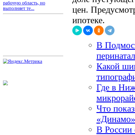
рабочую область, но
цен. Предусмот
выполняет те...
ипотеке.
В Подмос
перината
Какой ши
типографи
Где в Ни
микрорай
Что показ
«Динамо»
В России 