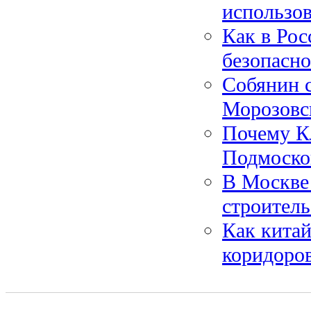
использо
Как в Рос
безопасн
Собянин с
Морозовс
Почему Кл
Подмоско
В Москве 
строитель
Как китай
коридоро