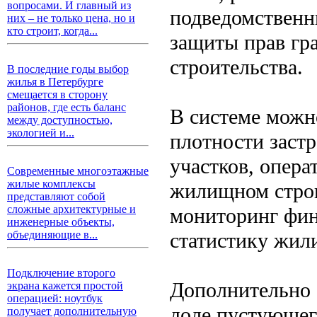
вопросами. И главный из
подведомственн
них – не только цена, но и
кто строит, когда...
защиты прав гр
строительства.
В последние годы выбор
жилья в Петербурге
смещается в сторону
районов, где есть баланс
В системе можн
между доступностью,
экологией и...
плотности заст
участков, опер
Современные многоэтажные
жилые комплексы
жилищном строи
представляют собой
сложные архитектурные и
мониторинг фин
инженерные объекты,
статистику жил
объединяющие в...
Подключение второго
Дополнительно 
экрана кажется простой
операцией: ноутбук
доле пустующег
получает дополнительную