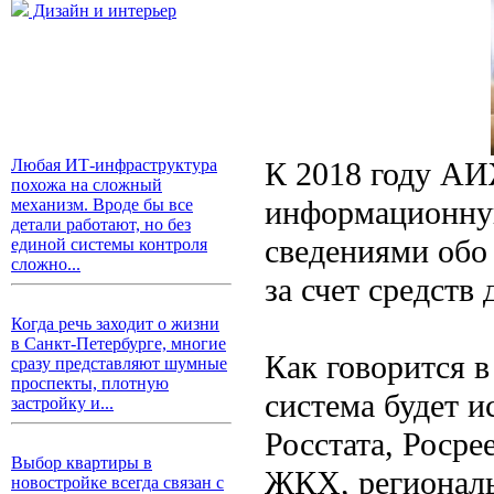
Дизайн и интерьер
К 2018 году АИ
Любая ИТ-инфраструктура
похожа на сложный
информационную
механизм. Вроде бы все
детали работают, но без
сведениями обо
единой системы контроля
сложно...
за счет средств
Когда речь заходит о жизни
в Санкт-Петербурге, многие
Как говорится 
сразу представляют шумные
проспекты, плотную
система будет и
застройку и...
Росстата, Роср
Выбор квартиры в
ЖКХ, региональ
новостройке всегда связан с