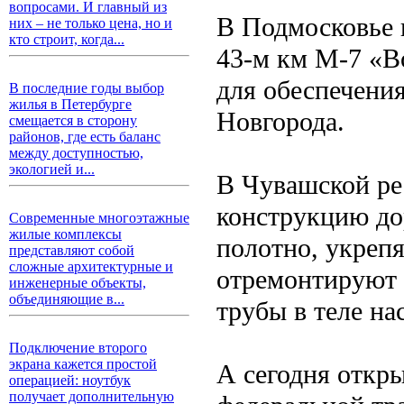
вопросами. И главный из
В Подмосковье 
них – не только цена, но и
кто строит, когда...
43-м км М-7 «В
для обеспечени
В последние годы выбор
жилья в Петербурге
Новгорода.
смещается в сторону
районов, где есть баланс
между доступностью,
экологией и...
В Чувашской р
конструкцию до
Современные многоэтажные
жилые комплексы
полотно, укрепя
представляют собой
сложные архитектурные и
отремонтируют 
инженерные объекты,
объединяющие в...
трубы в теле на
Подключение второго
экрана кажется простой
А сегодня откр
операцией: ноутбук
получает дополнительную