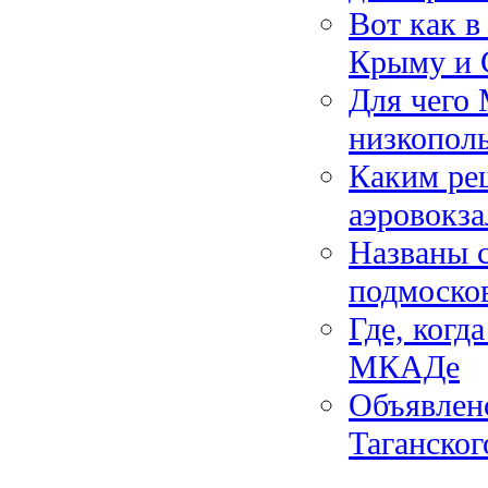
Вот как в
Крыму и 
Для чего 
низкопол
Каким реш
аэровокз
Названы 
подмоско
Где, когд
МКАДе
Объявлено
Таганско