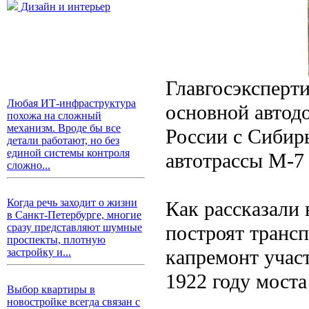
Дизайн и интерьер
Главгосэксперт
Любая ИТ-инфраструктура
основной автод
похожа на сложный
механизм. Вроде бы все
России с Сибир
детали работают, но без
единой системы контроля
автотрассы М-7
сложно...
Когда речь заходит о жизни
Как рассказали 
в Санкт-Петербурге, многие
построят транс
сразу представляют шумные
проспекты, плотную
капремонт учас
застройку и...
1922 году моста
Выбор квартиры в
новостройке всегда связан с