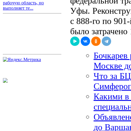
федеральной тра
рабочую область, но
выполняет те...
Уфы. Реконструк
с 888-го по 901-
было затрачено 
Бочкарев 
Москве до
Что за БЦ
Симферо
Какими в
специаль
Объявлен
до Варша