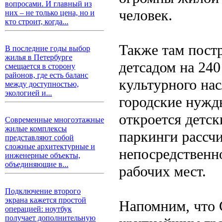
вопросами. И главный из
человек.
них – не только цена, но и
кто строит, когда...
Также там постр
В последние годы выбор
жилья в Петербурге
детсадом на 240
смещается в сторону
районов, где есть баланс
культурного на
между доступностью,
экологией и...
городские нужд
откроется детск
Современные многоэтажные
жилые комплексы
паркинги рассчи
представляют собой
сложные архитектурные и
непосредственно
инженерные объекты,
объединяющие в...
рабочих мест.
Подключение второго
экрана кажется простой
Напомним, что 
операцией: ноутбук
получает дополнительную