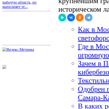
крупнейшим гра
рабочую область, но
выполняет те...
историческом л
Как в Мос
светофор
Где в Мос
огромную
Зачем в П
кибербез
Текстиль
Одобрен п
Самара-К
В каких р