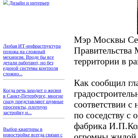
Дизайн и интерьер
Мэр Москвы Сер
Любая ИТ-инфраструктура
Правительства 
похожа на сложный
механизм. Вроде бы все
территории в р
детали работают, но без
единой системы контроля
сложно...
Как сообщил гл
Когда речь заходит о жизни
градостроитель
в Санкт-Петербурге, многие
сразу представляют шумные
соответствии с
проспекты, плотную
по соседству с 
застройку и...
фабрика И.П.Ко
Выбор квартиры в
огромны жилой к
новостройке всегда связан с