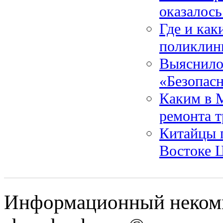
оказалос
Где и как
поликлин
Выяснилос
«Безопас
Каким в М
ремонта т
Китайцы 
Востоке Ц
Информационный некомм