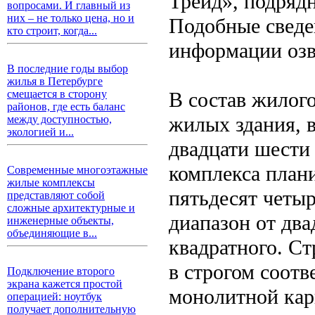
Трейд», подрядн
вопросами. И главный из
них – не только цена, но и
Подобные сведе
кто строит, когда...
информации озву
В последние годы выбор
жилья в Петербурге
В состав жилого
смещается в сторону
районов, где есть баланс
жилых здания, в
между доступностью,
экологией и...
двадцати шести
комплекса план
Современные многоэтажные
жилые комплексы
пятьдесят четы
представляют собой
сложные архитектурные и
диапазон от два
инженерные объекты,
объединяющие в...
квадратного. С
в строгом соотв
Подключение второго
экрана кажется простой
монолитной кар
операцией: ноутбук
получает дополнительную