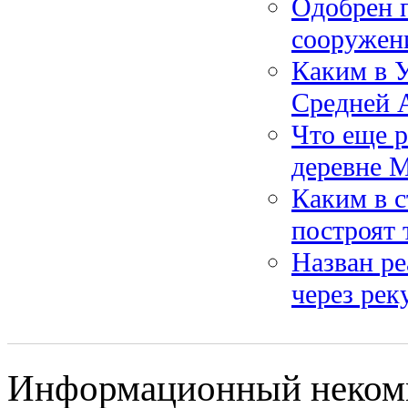
Одобрен 
сооружен
Каким в У
Средней 
Что еще 
деревне 
Каким в 
построят
Назван р
через рек
Информационный некомм