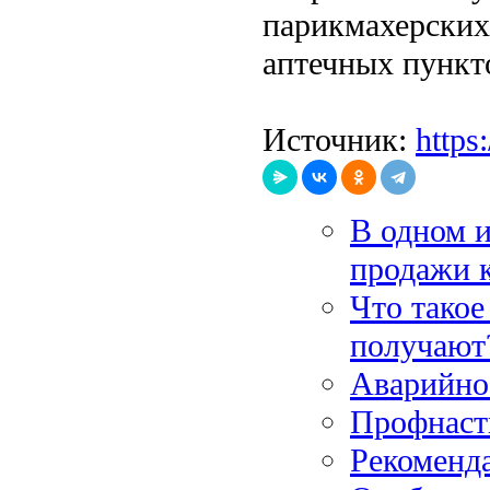
парикмахерских
аптечных пункт
Источник:
https
В одном 
продажи 
Что такое
получают
Аварийное
Профнасти
Рекоменд