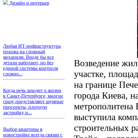
Дизайн и интерьер
Любая ИТ-инфраструктура
похожа на сложный
механизм. Вроде бы все
Возведение жило
детали работают, но без
единой системы контроля
участке, площад
сложно...
на границе Печ
Когда речь заходит о жизни
города Киева, н
в Санкт-Петербурге, многие
сразу представляют шумные
метрополитена 
проспекты, плотную
застройку и...
выступила комп
строительных р
Выбор квартиры в
новостройке всегда связан с