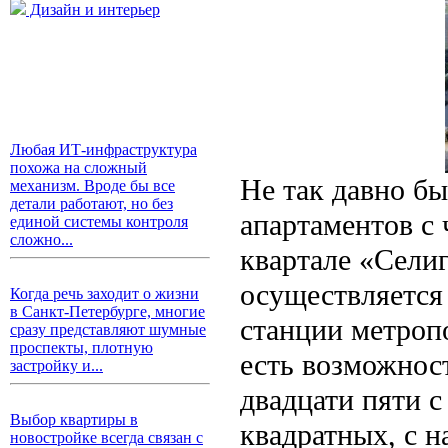
Дизайн и интерьер
Любая ИТ-инфраструктура
похожа на сложный
Не так давно б
механизм. Вроде бы все
детали работают, но без
апартаментов с
единой системы контроля
сложно...
квартале «Селиг
осуществляется
Когда речь заходит о жизни
в Санкт-Петербурге, многие
станции метроп
сразу представляют шумные
проспекты, плотную
есть возможнос
застройку и...
двадцати пяти с
Выбор квартиры в
квадратных, с 
новостройке всегда связан с