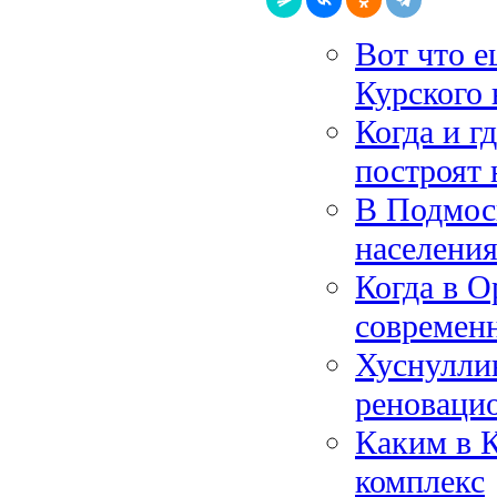
Вот что е
Курского 
Когда и г
построят
В Подмос
населения
Когда в 
современ
Хуснуллин
реноваци
Каким в 
комплекс