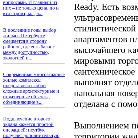
вопросами. И главный из
Ready. Есть воз
них – не только цена, но и
кто строит, когда...
ультрасовремен
стилистической 
В последние годы выбор
жилья в Петербурге
апартаментов п
смещается в сторону
районов, где есть баланс
высочайшего ка
между доступностью,
экологией и...
мировыми торго
сантехническое
Современные многоэтажные
выполнят отдел
жилые комплексы
представляют собой
напольная пове
сложные архитектурные и
инженерные объекты,
отделана с пом
объединяющие в...
Подключение второго
Выполнением по
экрана кажется простой
операцией: ноутбук
территории жил
получает дополнительную