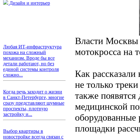
Дизайн и интерьер
Власти Москвы 
Любая ИТ-инфраструктура
мотокросса на 
похожа на сложный
механизм. Вроде бы все
детали работают, но без
единой системы контроля
Как рассказали 
сложно...
не только треки
Когда речь заходит о жизни
также появятся
в Санкт-Петербурге, многие
сразу представляют шумные
медицинской по
проспекты, плотную
застройку и...
оборудованные 
площадки рассчи
Выбор квартиры в
новостройке всегда связан с