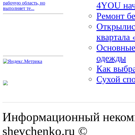
4YOU нач
рабочую область, но
выполняет те...
Ремонт б
Открылис
квартала
Основные
одежды
Как выбра
Сухой сп
Информационный некомм
shevchenko.ru ©