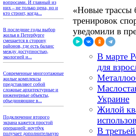
вопросами. И главный из
«Новые трассы б
них – не только цена, но и
кто строит, когда...
тренировок спо
уведомили в пр
В последние годы выбор
жилья в Петербурге
смещается в сторону
районов, где есть баланс
между доступностью,
В марте Р
экологией и...
для взро
Современные многоэтажные
Металлоо
жилые комплексы
представляют собой
Маслоста
сложные архитектурные и
инженерные объекты,
Украине
объединяющие в...
Жилой ква
Подключение второго
использо
экрана кажется простой
операцией: ноутбук
В третьей
получает дополнительную